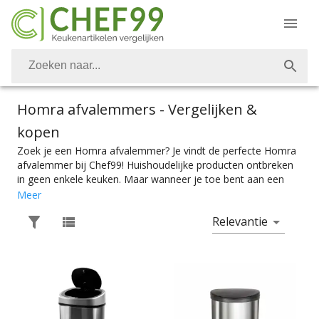
Homra afvalemmers
- Vergelijken &
kopen
Zoek je een Homra afvalemmer? Je vindt de perfecte Homra
afvalemmer bij Chef99! Huishoudelijke producten ontbreken
in geen enkele keuken. Maar wanneer je toe bent aan een
nieuwe afvalemmer, keukenrolhouder, broodtrommel of
Meer
voorraadbus dan moet die natuurlijk wel bij je
Relevantie
keukeninrichting passen. Van de basisbenodigdheden tot aan
luxe afvalbak, je vind alles wat je nodig hebt bij Chef99. Voor
de perfecte keukeninrichting, heb je ook heb je ook het
perfecte Homra afvalemmer nodig. De mooiste Homra
afvalbakken vind je bij Chef99. Afvalemmers zijn er in alle
soorten en maten. Kies makkelijk het product met de juiste
specificaties. Of je nou een afvalscheidingsprullenbak nodig