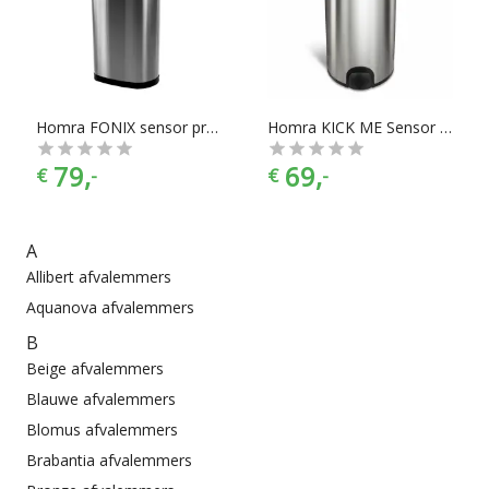
hebt, of een inbouwprullenbak, touch prullenbak of een swing
prullenbak, je vindt makkelijk wat je nodig hebt bij Chef99.
Afvalemmers zijn er te vinden in alle prijscategorieën, voor
ieder is er wel wat wils. En met ook nog eens de juiste
kleurselectie vind je de kleur die het beste bij jouw
keukeninrichting past.
Homra FONIX sensor prullenbak afvalemmer 50 liter
Homra KICK ME Sensor Prullenbak – 50 liter
79,
69,
€
-
€
-
A
Allibert afvalemmers
Aquanova afvalemmers
B
Beige afvalemmers
Blauwe afvalemmers
Blomus afvalemmers
Brabantia afvalemmers