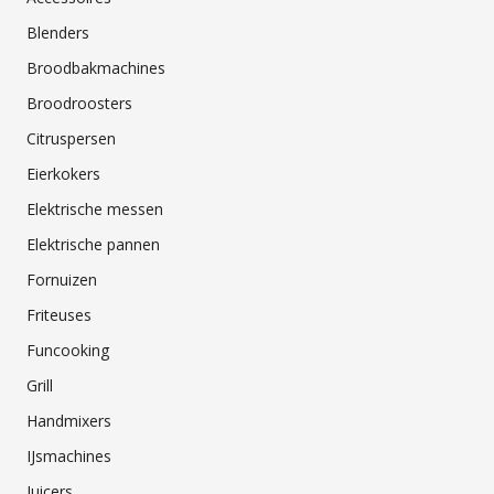
Blenders
Broodbakmachines
Broodroosters
Citruspersen
Eierkokers
Elektrische messen
Elektrische pannen
Fornuizen
Friteuses
Funcooking
Grill
Handmixers
IJsmachines
Juicers