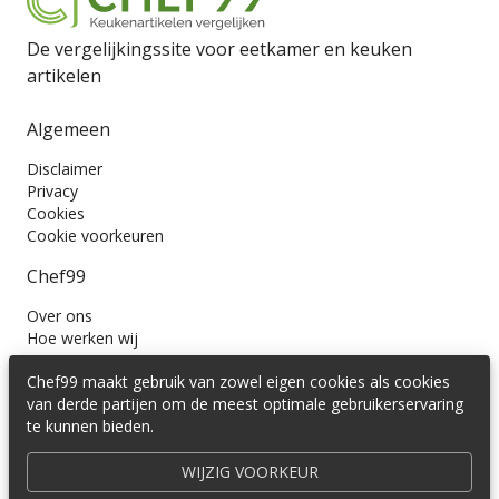
De vergelijkingssite voor eetkamer en keuken
artikelen
Algemeen
Disclaimer
Privacy
Cookies
Cookie voorkeuren
Chef99
Over ons
Hoe werken wij
Contact
Chef99 maakt gebruik van zowel eigen cookies als cookies
Wil je ons volgen?
van derde partijen om de meest optimale gebruikerservaring
te kunnen bieden.
WIJZIG VOORKEUR