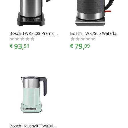
vindt makkelijk wat je nodig hebt bij Chef99. En dat alles
onder het mom: “Gemak dient de chef”. Koffie- en thee
apparaten zijn er te vinden in alle prijscategorieën, voor ieder
is er wel wat wils. En met ook nog eens de juiste kleurselectie
vind je de kleur die het beste bij jouw keukeninrichting past.
Bosch TWK7203 Premium Waterkoker - RVS Zwart
Bosch TWK7S05 Waterkoker - Grijs RVS
93,
79,
€
51
€
99
Bosch Haushalt TWK8612P Waterkoker Snoerloos Lichtgroen, RVS