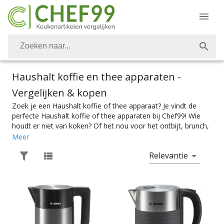
Haushalt koffie en thee apparaten
-
Vergelijken & kopen
Zoek je een Haushalt koffie of thee apparaat? Je vindt de
perfecte Haushalt koffie of thee apparaten bij Chef99! Wie
houdt er niet van koken? Of het nou voor het ontbijt, brunch,
lunch, avondeten of dessert is. Vanzelfsprekend is het
Meer
belangrijk om over de juiste keukenapparaten te kunnen
Relevantie
beschikken. Ook alles voor een heerlijke kop koffie of thee
vind je bij Chef99. Voor de perfecte espresso, melkschuim, of
heerlijke kop thee heb je natuurlijk de perfecte Haushalt
espressomachine, melkopschuimer of waterkoker nodig. Kies
makkelijk het product met de juiste specificaties. Of je nou
een espressomachine zoekt die een bonenmaler heeft of een
waterkoker waarmee je de temperatuur in kan stellen, je