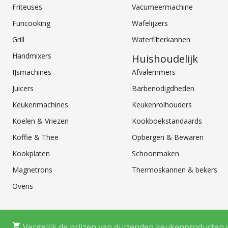
Friteuses
Vacumeermachine
Funcooking
Wafelijzers
Grill
Waterfilterkannen
Handmixers
Huishoudelijk
IJsmachines
Afvalemmers
Juicers
Barbenodigdheden
Keukenmachines
Keukenrolhouders
Koelen & Vriezen
Kookboekstandaards
Koffie & Thee
Opbergen & Bewaren
Kookplaten
Schoonmaken
Magnetrons
Thermoskannen & bekers
Ovens
Vergelijk de prijzen van duizenden keukenproducten 