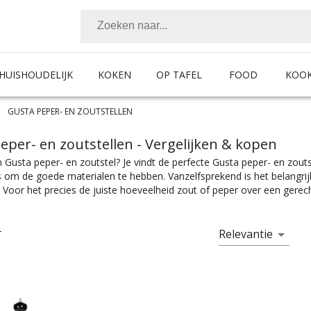
HUISHOUDELIJK
KOKEN
OP TAFEL
FOOD
KOO
GUSTA PEPER- EN ZOUTSTELLEN
eper- en zoutstellen
- Vergelijken & kopen
 Gusta peper- en zoutstel? Je vindt de perfecte Gusta peper- en zouts
is om de goede materialen te hebben. Vanzelfsprekend is het belangri
 Voor het precies de juiste hoeveelheid zout of peper over een gerec
odig. Ook het juiste Gusta zout- en peperstel vind je bij Chef99. Of 
zoutmolen wilt hebben, je vindt alles wat je nodig hebt bij Chef99. Pe
et product met de juiste specificaties. Of je nou een modern uitziend
Relevantie
T
n simpel peper- en zoutstel voor alleen in de keuken, je vindt makkelijk
n in alle prijscategorieën, voor ieder is er wel wat wils. En met ook nog
ukeninrichting past.