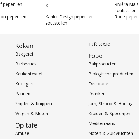
f peper- en
Rivièra Mai
K
zoutstellen
on peper- en
Kahler Design peper- en
Rode peper-
zoutstellen
Tafeltextiel
Koken
Bakgerei
Food
Barbecues
Bakproducten
Keukentextiel
Biologische producten
Kookgerei
Decoratie
Pannen
Dranken
Snijden & Knippen
Jam, Stroop & Honing
Wegen & Meten
Kruiden & Specerijen
Mediterraans
Op tafel
Amuse
Noten & Zuidvruchten