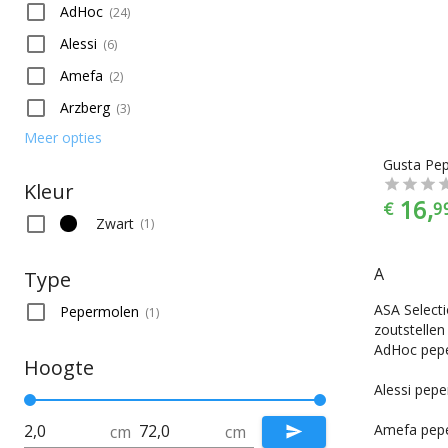
AdHoc
(
24
)
Alessi
(
6
)
Amefa
(
2
)
Arzberg
(
3
)
Meer opties
Kleur
16,
€
9
Zwart
(
1
)
A
Type
ASA Select
Pepermolen
(
1
)
zoutstellen
AdHoc pepe
Hoogte
Alessi pepe
Amefa pepe
cm
cm