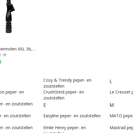
Gusta Pepermolen XXL 36,5 cm
9
Cosy & Trendy peper- en
L
zoutstellen
ion peper- en
CrushGrind peper- en
Le Creuset 
zoutstellen
r- en zoutstellen
E
M
r- en zoutstellen
Easyline peper- en zoutstellen
MATO peper-
r- en zoutstellen
Emile Henry peper- en
Mastrad pep