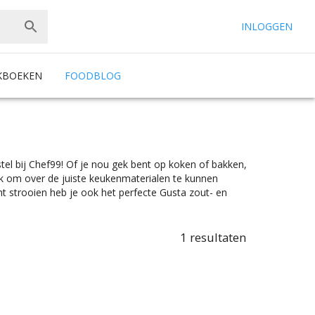
INLOGGEN
KBOEKEN
FOODBLOG
tel bij Chef99! Of je nou gek bent op koken of bakken,
jk om over de juiste keukenmaterialen te kunnen
ht strooien heb je ook het perfecte Gusta zout- en
je nou een elektrische pepermolen wilt hebben of een
per- en zoutstellen zijn er in alle soorten en maten. Kies
 peper- en zoutstel wilt hebben als echte eyecatcher op
1
resultaten
 wat je nodig hebt bij Chef99. Peper- en zoutstellen zijn
 eens de juiste kleurselectie vind je de kleur die het beste