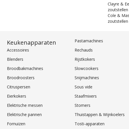
Clayre & Ee
zoutstellen
Cole & Mas
zoutstellen
Pastamachines
Keukenapparaten
Accessoires
Rechauds
Blenders
Rijstkokers
Broodbakmachines
Slowcookers
Broodroosters
Snijmachines
Citruspersen
Sous vide
Eierkokers
Staafmixers
Elektrische messen
Stomers
Elektrische pannen
Thuistappen & Wijnkoelers
Fornuizen
Tosti-apparaten