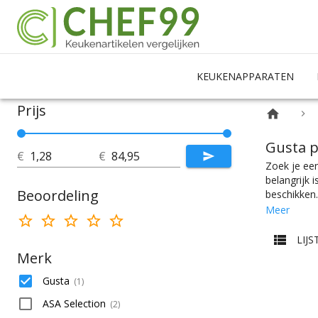
KEUKENAPPARATEN
Prijs
Gusta p
€
€
Zoek je een
belangrijk 
Beoordeling
beschikken.
peperstel n
Meer
handmatige 
makkelijk h
LIJS
tafel of ee
Merk
er te vinde
bij jouw ke
Gusta
(
1
)
ASA Selection
(
2
)