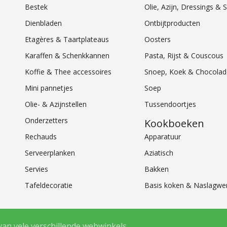
Bestek
Olie, Azijn, Dressings 
Dienbladen
Ontbijtproducten
Etagères & Taartplateaus
Oosters
Karaffen & Schenkkannen
Pasta, Rijst & Couscous
Koffie & Thee accessoires
Snoep, Koek & Chocolad
Mini pannetjes
Soep
Olie- & Azijnstellen
Tussendoortjes
Onderzetters
Kookboeken
Rechauds
Apparatuur
Serveerplanken
Aziatisch
Servies
Bakken
Tafeldecoratie
Basis koken & Naslagwe
van vele verschillende webwinkels