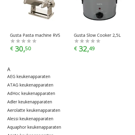
slowcookers, pastamachines, tosti-apparaten, eenvoudige
fluitketels en elektrische waterkokers. En dat alles onder het
mom: “Gemak dient de chef”. Keukenapparaten zijn er te
vinden in alle prijscategorieën, of je nou 20 euro uit wil geven
of 520 euro, voor ieder is er wel wat wils. En met ook nog
eens de juiste kleurselectie vind je de kleur die het beste bij
Gusta Pasta machine RVS
Gusta Slow Cooker 2,5L
jouw keukeninrichting past.
30,
32,
€
50
€
49
A
AEG keukenapparaten
ATAG keukenapparaten
AdHoc keukenapparaten
Adler keukenapparaten
Aerolatte keukenapparaten
Alessi keukenapparaten
Aquaphor keukenapparaten