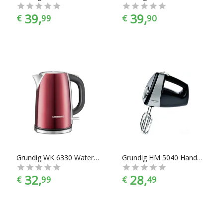
39,
39,
€
99
€
90
Grundig WK 6330 Waterkoker Snoerloos Rood (metallic), RVS
Grundig HM 5040 Handmixer 300 W Zwart, RVS
32,
28,
€
99
€
49