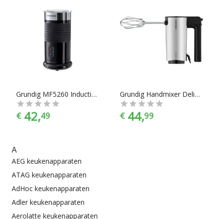
Grundig MF5260 Inductie-melkopschuimer 435 W 200 ml Zwart
Grundig Handmixer Delisia HM 7680
42,
44,
€
49
€
99
A
AEG keukenapparaten
ATAG keukenapparaten
AdHoc keukenapparaten
Adler keukenapparaten
Aerolatte keukenapparaten