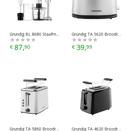
slowcookers, pastamachines, tosti-apparaten, eenvoudige
fluitketels en elektrische waterkokers. En dat alles onder het
mom: “Gemak dient de chef”. Keukenapparaten zijn er te
vinden in alle prijscategorieën, of je nou 20 euro uit wil geven
of 520 euro, voor ieder is er wel wat wils. En met ook nog
eens de juiste kleurselectie vind je de kleur die het beste bij
Grundig BL 8680 Staafmixer 850 W met mixbeker, met hakmolenopzet, met garde RVS, Zwart
Grundig TA 5620 Broodrooster
jouw keukeninrichting past.
87,
39,
€
90
€
99
Grundig TA 5860 Broodrooster
Grundig TA 4620 Broodrooster