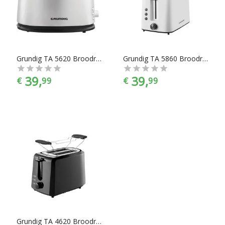
chef”. Broodroosters zijn er te vinden in alle prijscategorieën,
voor ieder is er wel wat wils. En met ook nog eens de juiste
kleurselectie vind je de kleur die het beste bij jouw
keukeninrichting past.
Grundig TA 5620 Broodrooster
Grundig TA 5860 Broodrooster
39,
39,
€
99
€
99
Grundig TA 4620 Broodrooster