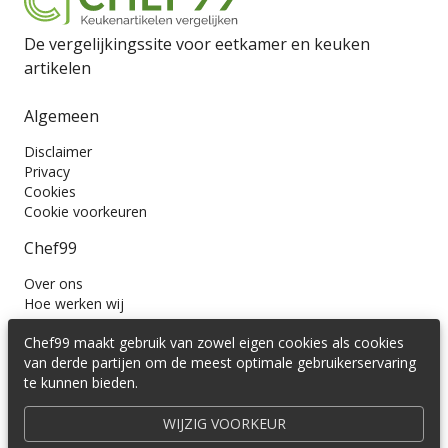
De vergelijkingssite voor eetkamer en keuken
artikelen
Algemeen
Disclaimer
Privacy
Cookies
Cookie voorkeuren
Chef99
Over ons
Hoe werken wij
Contact
Chef99 maakt gebruik van zowel eigen cookies als cookies
Wil je ons volgen?
van derde partijen om de meest optimale gebruikerservaring
te kunnen bieden.
WIJZIG VOORKEUR