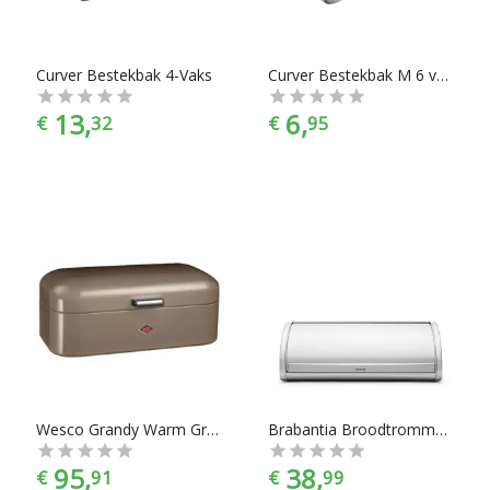
Curver Bestekbak 4-Vaks
Curver Bestekbak M 6 vakken
13,
6,
€
32
€
95
Wesco Grandy Warm Grey
Brabantia Broodtrommel met Schuifdeksel - Metallic Grey
95,
38,
€
91
€
99