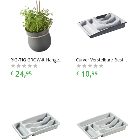
RIG-TIG GROW-it Hangende Kruidenpot - grijs
Curver Verstelbare Bestekbak 6-Vaks
24,
10,
€
95
€
99