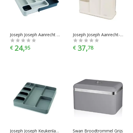
makkelijk het product met de juiste specificaties. Of je nou
kruidenpotjes nodig hebt, een lunchbox, vensterbus, of
vershoudbakjes, je vindt makkelijk wat je nodig hebt bij
Chef99. Producten voor opbergen en bewaren zijn er te
vinden in alle prijscategorieën, voor ieder is er wel wat wils.
En met ook nog eens de juiste merkselectie vind je makkelijk
Joseph Joseph Aanrecht Opberglade organiser Grijs
Joseph Joseph Aanrecht-organiser
jouw favoriete merk.
24,
37,
€
95
€
78
Joseph Joseph Keukenlade Organiser - 39.8x39.8x5.3 cm - Grijs
Swan Broodtrommel Grijs