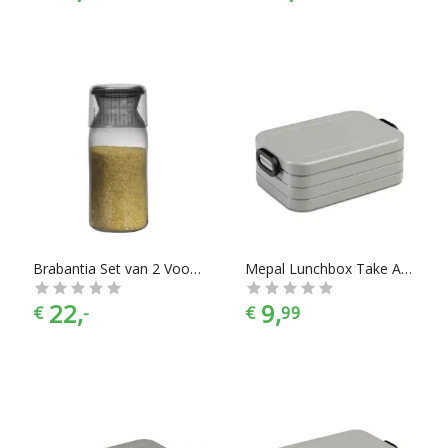
Brabantia Set van 2 Voorraadbussen met maatbeker - 1,3 l - Dark Grey
Mepal Lunchbox Take A Break Midi - Zilver
22,
9,
€
-
€
99