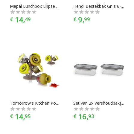
Mepal Lunchbox Ellipse Duo
Hendi Bestekbak Grijs 6-Vaks
14,
9,
€
49
€
99
Tomorrow's Kitchen PopSome Kruidenboom
Set van 2x Vershoudbakje met klikdeksel - Antraciet - 0,8 liter - 19 x 11 x 7 cm - 100% luchtdicht & waterdicht - Vaatwasser/magnetron bestendig - Meal prep bewaardoos
14,
16,
€
95
€
93