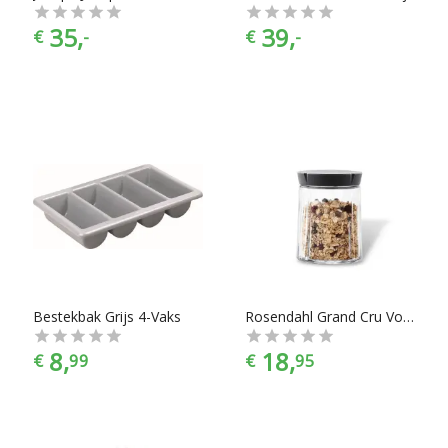
35,
39,
€
-
€
-
Bestekbak Grijs 4-Vaks
Rosendahl Grand Cru Voorraadbus Grand Cru Voorraadpot (0,75l)
8,
18,
€
99
€
95