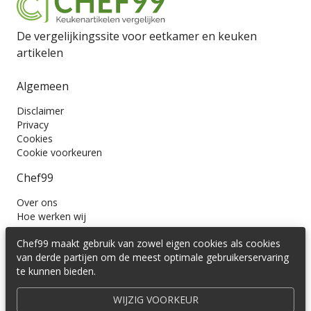
De vergelijkingssite voor eetkamer en keuken
artikelen
Algemeen
Disclaimer
Privacy
Cookies
Cookie voorkeuren
Chef99
Over ons
Hoe werken wij
Contact
Chef99 maakt gebruik van zowel eigen cookies als cookies
Wil je ons volgen?
van derde partijen om de meest optimale gebruikerservaring
te kunnen bieden.
WIJZIG VOORKEUR