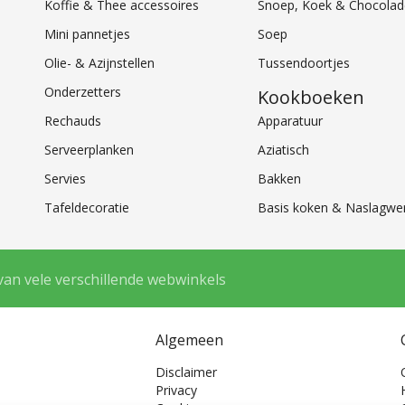
Koffie & Thee accessoires
Snoep, Koek & Chocolad
Mini pannetjes
Soep
Olie- & Azijnstellen
Tussendoortjes
Onderzetters
Kookboeken
Rechauds
Apparatuur
Serveerplanken
Aziatisch
Servies
Bakken
Tafeldecoratie
Basis koken & Naslagwe
van vele verschillende webwinkels
Algemeen
Disclaimer
Privacy