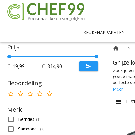
KEUKENAPPARATEN
Prijs
Grijze
€
€
Zoek je een
goede mater
Beoordeling
perfecte so
koken of pa
Meer
juiste spec
beetje rijst
LIJS
er wel wat 
Merk
Berndes
(
1
)
Sambonet
(
2
)