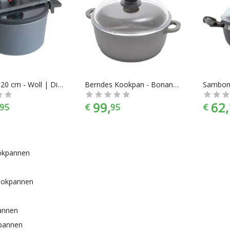
Kookpan, 20 cm - Woll | Diamond Active Lite Induction
Berndes Kookpan - Bonanza - Essenhouten Steel - Incl Glazen Deksel - 24 cm - Grijs
99,
62,
95
€
95
€
okpannen
ookpannen
annen
pannen