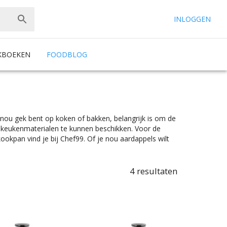
INLOGGEN
KBOEKEN
FOODBLOG
e nou gek bent op koken of bakken, belangrijk is om de
e keukenmaterialen te kunnen beschikken. Voor de
ookpan vind je bij Chef99. Of je nou aardappels wilt
n alle soorten en maten. Kies makkelijk het product met de
ep in kan maken of een kleine kookpan nodig hebt om een
n zijn er te vinden in alle prijscategorieën, voor ieder is
4
resultaten
uw favoriete merk.