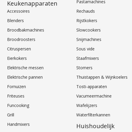
Pastamachines
Keukenapparaten
Accessoires
Rechauds
Blenders
Rijstkokers
Broodbakmachines
Slowcookers
Broodroosters
Snijmachines
Citruspersen
Sous vide
Eierkokers
Staafmixers
Elektrische messen
Stomers
Elektrische pannen
Thuistappen & Wijnkoelers
Fornuizen
Tosti-apparaten
Friteuses
Vacumeermachine
Funcooking
Wafelijzers
Grill
Waterfilterkannen
Handmixers
Huishoudelijk