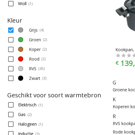
Woll
(
1
)
Kleur
Grijs
(
4
)
Groen
(
2
)
Koper
(
2
)
Rood
(
2
)
139,
€
RVS
(
45
)
Zwart
(
3
)
G
Groene ko
Geschikt voor soort warmtebron
K
Elektrisch
(
1
)
Koperen k
Gas
(
2
)
R
RVS kookp
Halogeen
(
1
)
Rode kook
Inductie
(
3
)