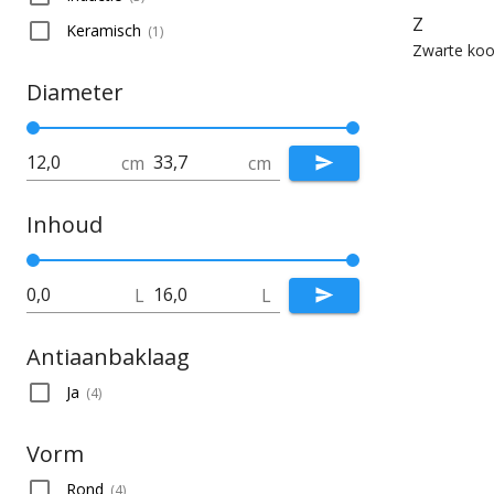
Z
Keramisch
(
1
)
Zwarte ko
Diameter
cm
cm
Inhoud
L
L
Antiaanbaklaag
Ja
(
4
)
Vorm
Rond
(
4
)