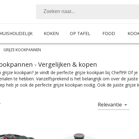
HUISHOUDELIJK
KOKEN
OP TAFEL
FOOD
KOO
GRIJZE KOOKPANNEN
 kookpannen
- Vergelijken & kopen
 grijze kookpan? Je vindt de perfecte grijze kookpan bij Chef99! Of j
ialen te hebben. Vanzelfsprekend is het belangrijk om over de juist
ep heb je ook de perfecte grijze kookpan nodig. Ook de juiste grijze k
sta, je vindt alles wat je nodig hebt bij Chef99. Kookpannen zijn er i
ificaties. Of je nou een reusachtige kookpan wilt waar je 10 liter so
 in te koken, je vindt makkelijk wat je nodig hebt bij Chef99. Kookpanne
Relevantie
T
wils. En met ook nog eens de juiste merkselectie vind je makkelijk jo