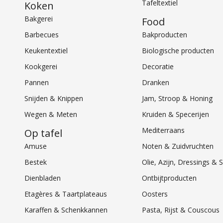
Tafeltextiel
Koken
Bakgerei
Food
Barbecues
Bakproducten
Keukentextiel
Biologische producten
Kookgerei
Decoratie
Pannen
Dranken
Snijden & Knippen
Jam, Stroop & Honing
Wegen & Meten
Kruiden & Specerijen
Mediterraans
Op tafel
Amuse
Noten & Zuidvruchten
Bestek
Olie, Azijn, Dressings 
Dienbladen
Ontbijtproducten
Etagères & Taartplateaus
Oosters
Karaffen & Schenkkannen
Pasta, Rijst & Couscous