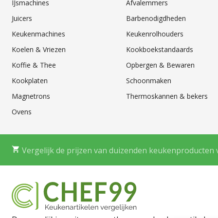
IJsmachines
Afvalemmers
Juicers
Barbenodigdheden
Keukenmachines
Keukenrolhouders
Koelen & Vriezen
Kookboekstandaards
Koffie & Thee
Opbergen & Bewaren
Kookplaten
Schoonmaken
Magnetrons
Thermoskannen & bekers
Ovens
Vergelijk de prijzen van duizenden keukenproducten 