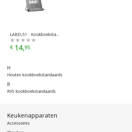
een houten kookboekstandaard nodig hebt, of een stalen
kookboekstandaard, je vindt makkelijk wat je nodig hebt bij
Chef99. Kookboekstandaarden zijn er te vinden in alle
prijscategorieën, voor ieder is er wel wat wils. En met ook
nog eens de juiste merkselectie vind je makkelijk jouw
favoriete merk.
LABEL51 - Kookboekstandaard - Antiek Grijs
14,
€
95
H
Houten kookboekstandaards
R
RVS kookboekstandaards
Keukenapparaten
Accessoires