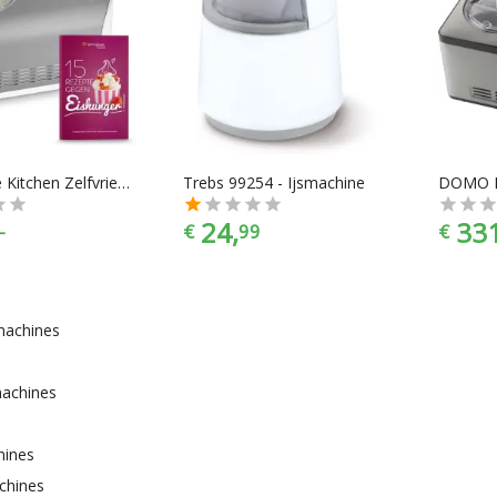
Springlane Kitchen Zelfvriezende IJsmachine Elli (1.2L, 135W) | Ingebouwd koelaggregaat | Roestvrij staal | Incl. Engels receptboek
Trebs 99254 - Ijsmachine
24,
331
-
€
99
€
machines
machines
hines
chines