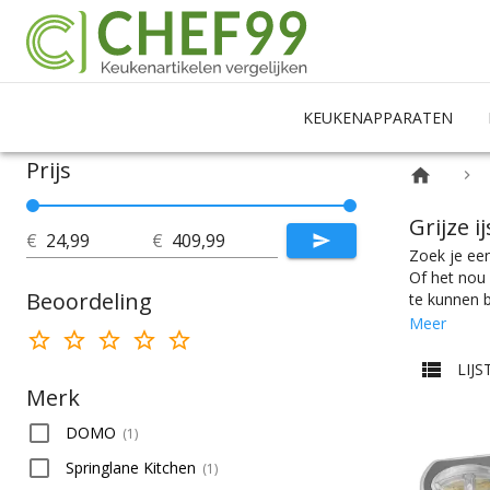
KEUKENAPPARATEN
Prijs
Grijze 
€
€
Zoek je een
Of het nou 
Beoordeling
te kunnen b
Kies makkel
Meer
vindt makke
prijscatego
LIJS
Merk
DOMO
(
1
)
Springlane Kitchen
(
1
)