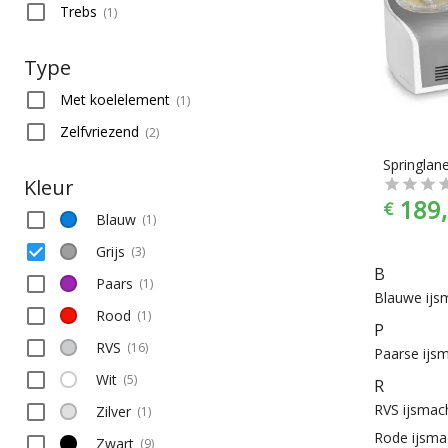
Trebs
(
1
)
Type
Met koelelement
(
1
)
Zelfvriezend
(
2
)
Kleur
189,
€
Blauw
(
1
)
Grijs
(
3
)
B
Paars
(
1
)
Blauwe ijs
Rood
(
1
)
P
RVS
(
16
)
Paarse ijs
Wit
(
5
)
R
RVS ijsmac
Zilver
(
1
)
Rode ijsma
Zwart
(
9
)