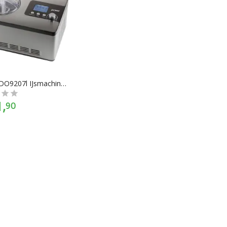
DOMO DO9207l IJsmachine Timerfunctie, Met maatbeker, Met display 2 l
,
90