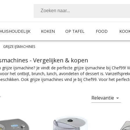
HUISHOUDELIJK
KOKEN
OP TAFEL
FOOD
KOO
GRIJZE IJSMACHINES
ijsmachines
- Vergelijken & kopen
 grijze ijsmachine? Je vindt de perfecte grijze ijsmachine bij Chef99!
voor het ontbijt, brunch, lunch, avondeten of dessert is. Vanzelfspre
eschikken. Ook grijze ijsmachines vind je bij Chef99. Voor het perfecte 
ijk het product met de juiste specificaties. Of je nou een ijsmachine z
lijk wat je nodig hebt bij Chef99. En dat alles onder het mom: “Gemak d
rieën, voor ieder is er wel wat wils. En met ook nog eens de juiste me
Relevantie
T