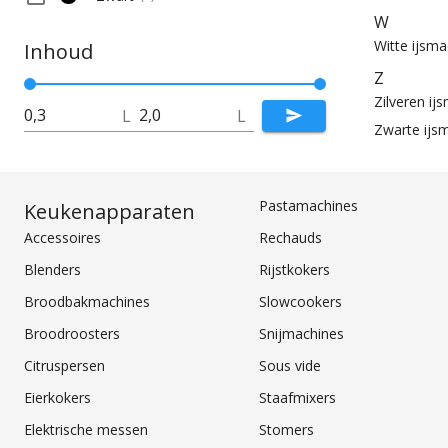
W
Witte ijsma
Inhoud
Z
Zilveren ij
L
L
Zwarte ijs
Pastamachines
Keukenapparaten
Accessoires
Rechauds
Blenders
Rijstkokers
Broodbakmachines
Slowcookers
Broodroosters
Snijmachines
Citruspersen
Sous vide
Eierkokers
Staafmixers
Elektrische messen
Stomers