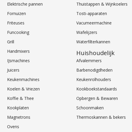
Elektrische pannen
Thuistappen & Wijnkoelers
Fornuizen
Tosti-apparaten
Friteuses
Vacumeermachine
Funcooking
Wafelijzers
Grill
Waterfilterkannen
Handmixers
Huishoudelijk
IJsmachines
Afvalemmers
Juicers
Barbenodigdheden
Keukenmachines
Keukenrolhouders
Koelen & Vriezen
Kookboekstandaards
Koffie & Thee
Opbergen & Bewaren
Kookplaten
Schoonmaken
Magnetrons
Thermoskannen & bekers
Ovens