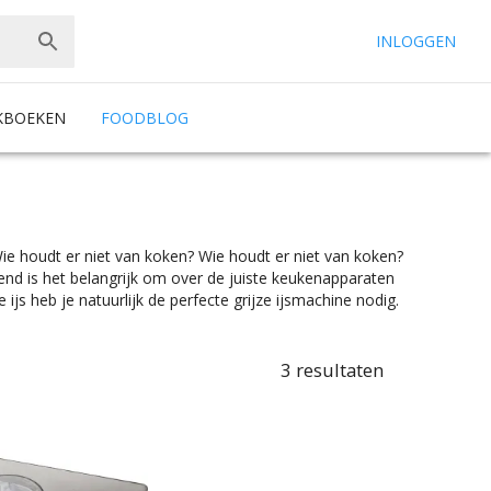
INLOGGEN
KBOEKEN
FOODBLOG
 Wie houdt er niet van koken? Wie houdt er niet van koken?
kend is het belangrijk om over de juiste keukenapparaten
ijs heb je natuurlijk de perfecte grijze ijsmachine nodig.
oekt die zelf vriezend is of eentje met koelelement, je
ient de chef”. IJsmachines zijn er te vinden in alle
rkselectie vind je makkelijk jouw favoriete merk.
3
resultaten