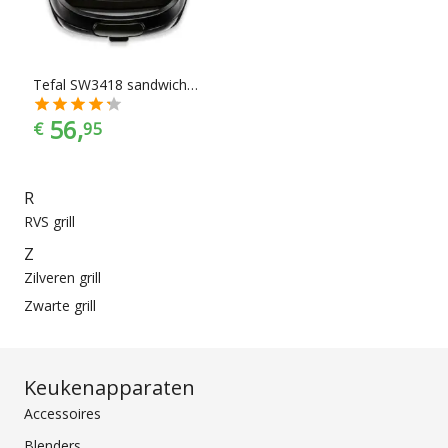
makkelijk jouw favoriete merk.
Tefal SW3418 sandwichmaker
56,
€
95
R
RVS grill
Z
Zilveren grill
Zwarte grill
Keukenapparaten
Accessoires
Blenders