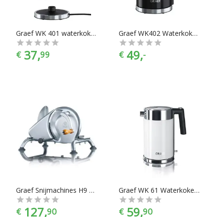
Graef WK 401 waterkoker - Wit
Graef WK402 Waterkoker - 1 L
37,
49,
€
99
€
-
Graef Snijmachines H9 Manuelle
Graef WK 61 Waterkoker - Wit
127,
59,
€
90
€
90