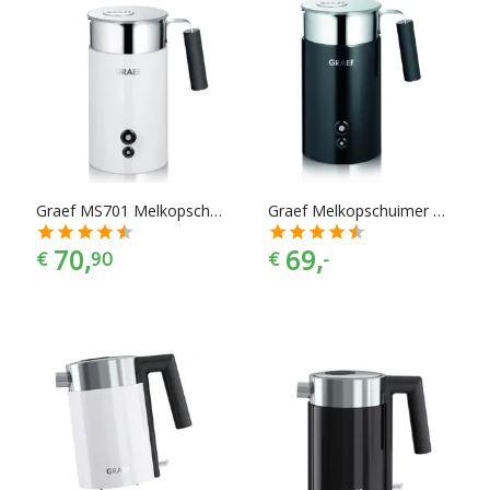
Graef MS701 Melkopschuimer
Graef Melkopschuimer MS702, Zwart
70,
69,
€
90
€
-