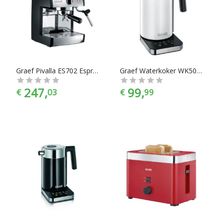
Graef Pivalla ES702 Espressomachine - Zwart
Graef Waterkoker WK501 Instelbaar - 1 L
247,
99,
€
03
€
99