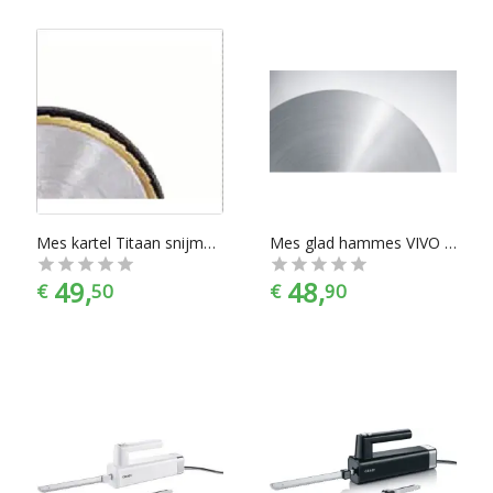
Mes kartel Titaan snijmachine Economic Graef 5182
Mes glad hammes VIVO snijmachine Graef 14893
49,
48,
€
50
€
90