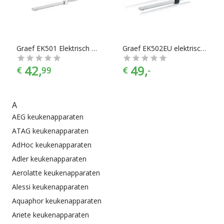
Graef EK501 Elektrisch Mes Wit
Graef EK502EU elektrisch mes Zwart 150 W
42,
49,
€
99
€
-
A
AEG keukenapparaten
ATAG keukenapparaten
AdHoc keukenapparaten
Adler keukenapparaten
Aerolatte keukenapparaten
Alessi keukenapparaten
Aquaphor keukenapparaten
Ariete keukenapparaten