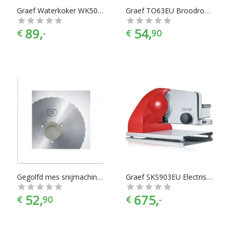
Graef Waterkoker WK502 Instelbaar - 1 L
Graef TO63EU Broodrooster
89,
54,
€
-
€
90
Gegolfd mes snijmachine Voor Comfort 168 EH Classic 170 A140 C9/10/20/90 Graef 4893
Graef SKS903EU Electrisch 185W Aluminium Rood, Roestvrijstaal snijmachine
52,
675,
€
90
€
-