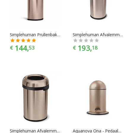
Huishoudelijke producten zijn er te vinden in alle
prijscategorieën, voor ieder is er wel wat wils. En met ook
nog eens de juiste merkselectie vind je makkelijk jouw
favoriete merk.
Simplehuman Prullenbak Semi Round - Sensor - Rvs - Incl. Liner Pocket - 45 Liter - Rose Gold
Simplehuman Afvalemmer Bullet Open Top Can - Brede Opening - 60 liter - Rose Gold
144,
193,
€
53
€
18
Simplehuman Afvalemmer Bullet Open Top Can - 115 liter - Rose Gold
Aquanova Ona - Pedaalemmer - 3 liter - Honing