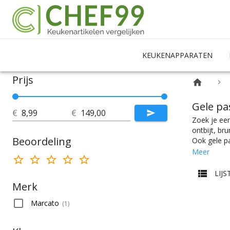
KEUKENAPPARATEN
Prijs
Gele p
€
€
Zoek je een
ontbijt, br
Beoordeling
Ook gele pa
Kies makkel
Meer
een pastama
dient de ch
LIJS
merkselecti
Merk
Marcato
(
1
)