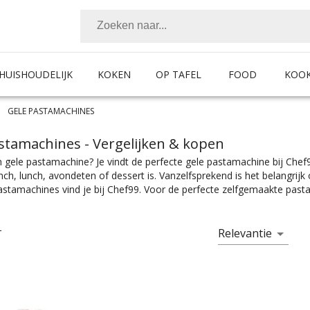
HUISHOUDELIJK
KOKEN
OP TAFEL
FOOD
KOO
GELE PASTAMACHINES
astamachines
- Vergelijken & kopen
 gele pastamachine? Je vindt de perfecte gele pastamachine bij Chef
unch, lunch, avondeten of dessert is. Vanzelfsprekend is het belangri
stamachines vind je bij Chef99. Voor de perfecte zelfgemaakte pasta 
ijk het product met de juiste specificaties. Of je nou een pastamachi
chine waar je ravioli mee kunt maken, je vindt makkelijk wat je nod
ef”. Pastamachines zijn er te vinden in alle prijscategorieën, voor iede
Relevantie
T
e vind je makkelijk jouw favoriete merk.