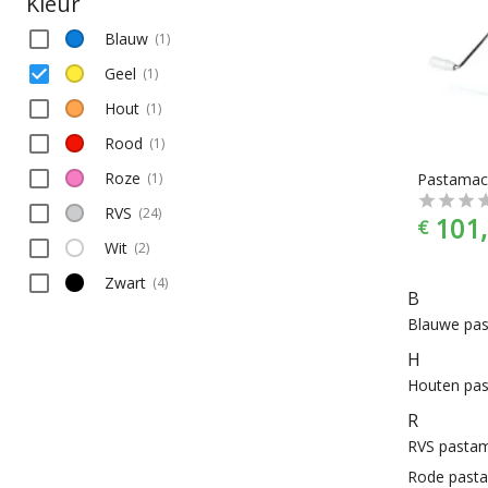
Kleur
Blauw
(
1
)
Geel
(
1
)
Hout
(
1
)
Rood
(
1
)
Roze
(
1
)
RVS
(
24
)
101,
€
Wit
(
2
)
Zwart
(
4
)
B
Blauwe pa
H
Houten pa
R
RVS pasta
Rode past