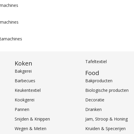
amachines
amachines
tamachines
Tafeltextiel
Koken
Bakgerei
Food
Barbecues
Bakproducten
Keukentextiel
Biologische producten
Kookgerei
Decoratie
Pannen
Dranken
Snijden & Knippen
Jam, Stroop & Honing
Wegen & Meten
Kruiden & Specerijen