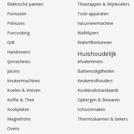
Elektrische pannen
Thuistappen & Wijnkoelers
Fornuizen
Tosti-apparaten
Friteuses
Vacumeermachine
Funcooking
Wafelijzers
Grill
Waterfilterkannen
Handmixers
Huishoudelijk
IJsmachines
Afvalemmers
Juicers
Barbenodigdheden
Keukenmachines
Keukenrolhouders
Koelen & Vriezen
Kookboekstandaards
Koffie & Thee
Opbergen & Bewaren
Kookplaten
Schoonmaken
Magnetrons
Thermoskannen & bekers
Ovens