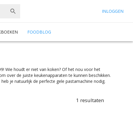
INLOGGEN
KBOEKEN
FOODBLOG
99! Wie houdt er niet van koken? Of het nou voor het
jk om over de juiste keukenapparaten te kunnen beschikken.
heb je natuurlijk de perfecte gele pastamachine nodig.
ne zoekt waar je spaghetti of tagliatelle mee maakt, of
ig hebt bij Chef99. En dat alles onder het mom: “Gemak
r is er wel wat wils. En met ook nog eens de juiste
1
resultaten