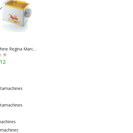
Pastamachine Regina Marcato
12
stamachines
stamachines
machines
amachines