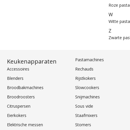
Roze past
W
Witte past
Z
Zwarte pas
Pastamachines
Keukenapparaten
Accessoires
Rechauds
Blenders
Rijstkokers
Broodbakmachines
Slowcookers
Broodroosters
Snijmachines
Citruspersen
Sous vide
Eierkokers
Staafmixers
Elektrische messen
Stomers