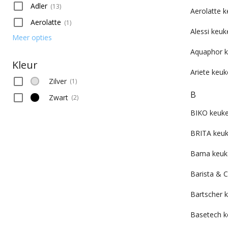
Adler
(
13
)
Sous vide
Aerolatte 
Aerolatte
(
1
)
Staafmixers
Alessi keu
Meer opties
Stomers
Thuistappen & Wijnkoelers
Aquaphor 
Kleur
Tosti-apparaten
Ariete keu
Vacumeermachine
Zilver
(
1
)
B
Wafelijzers
Zwart
(
2
)
Waterfilterkannen
BIKO keuk
BRITA keu
Bama keuk
Barista & 
Bartscher 
Basetech k