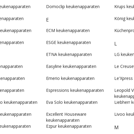
keukenapparaten
Domoclip keukenapparaten
Krups keu
kenapparaten
König keu
E
keukenapparaten
ECM keukenapparaten
Küchenpro
kenapparaten
ESGE keukenapparaten
L
ETNA keukenapparaten
LG keuke
enapparaten
Easyline keukenapparaten
Le Creuse
kenapparaten
Emerio keukenapparaten
Le'Xpress
enapparaten
Espressions keukenapparaten
Leopold V
keukenap
Co keukenapparaten
Eva Solo keukenapparaten
Liebherr 
keukenapparaten
Excellent Houseware
Livoo keu
keukenapparaten
eukenapparaten
Ezpur keukenapparaten
M