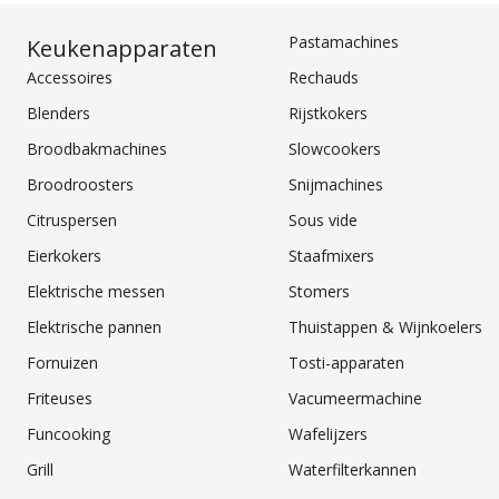
Pastamachines
Keukenapparaten
Accessoires
Rechauds
Blenders
Rijstkokers
Broodbakmachines
Slowcookers
Broodroosters
Snijmachines
Citruspersen
Sous vide
Eierkokers
Staafmixers
Elektrische messen
Stomers
Elektrische pannen
Thuistappen & Wijnkoelers
Fornuizen
Tosti-apparaten
Friteuses
Vacumeermachine
Funcooking
Wafelijzers
Grill
Waterfilterkannen