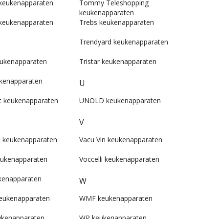
keukenapparaten
Tommy Teleshopping
keukenapparaten
keukenapparaten
Trebs keukenapparaten
Trendyard keukenapparaten
eukenapparaten
Tristar keukenapparaten
kenapparaten
U
et keukenapparaten
UNOLD keukenapparaten
V
 keukenapparaten
Vacu Vin keukenapparaten
eukenapparaten
Voccelli keukenapparaten
kenapparaten
W
keukenapparaten
WMF keukenapparaten
eukenapparaten
WP keukenapparaten