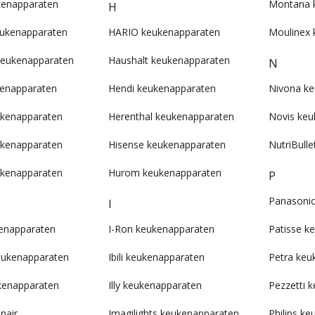
kenapparaten
Montana 
H
eukenapparaten
HARIO keukenapparaten
Moulinex 
keukenapparaten
Haushalt keukenapparaten
N
enapparaten
Hendi keukenapparaten
Nivona k
eukenapparaten
Herenthal keukenapparaten
Novis keu
ukenapparaten
Hisense keukenapparaten
NutriBull
ukenapparaten
Hurom keukenapparaten
P
Panasonic
I
enapparaten
I-Ron keukenapparaten
Patisse k
eukenapparaten
Ibili keukenapparaten
Petra keu
kenapparaten
Illy keukenapparaten
Pezzetti 
inair
Imagilights keukenapparaten
Philips k