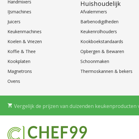
Handmixers
Huishoudelijk
IJsmachines
Afvalemmers
Juicers
Barbenodigdheden
Keukenmachines
Keukenrolhouders
Koelen & Vriezen
Kookboekstandaards
Koffie & Thee
Opbergen & Bewaren
Kookplaten
Schoonmaken
Magnetrons
Thermoskannen & bekers
Ovens
Vergelijk de prijzen van duizenden keukenproducten 