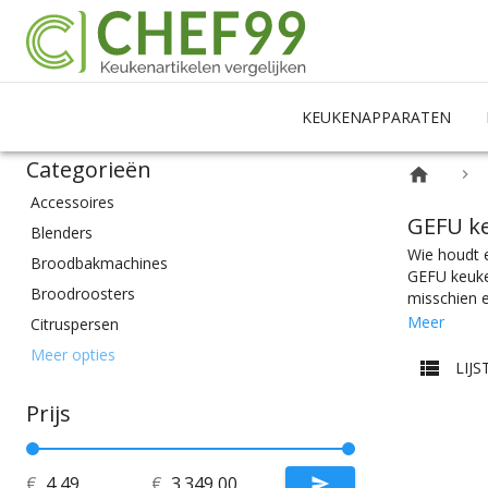
KEUKENAPPARATEN
Categorieën
Accessoires
GEFU k
Blenders
Wie houdt e
Broodbakmachines
GEFU keuke
Broodroosters
misschien 
wafelijzer 
Meer
Citruspersen
degelijke k
Eierkokers
Meer opties
pastamakers
LIJS
Elektrische messen
mom: “Gemak
ieder is er
Prijs
Elektrische pannen
Fornuizen
Friteuses
€
€