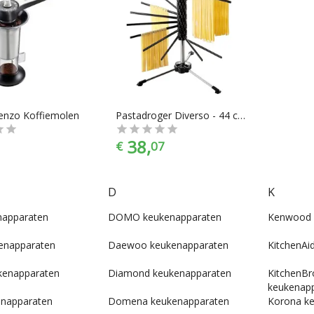
enzo Koffiemolen
Pastadroger Diverso - 44 cm -Gefu
38,
€
07
D
K
napparaten
DOMO keukenapparaten
Kenwood 
enapparaten
Daewoo keukenapparaten
KitchenAi
kenapparaten
Diamond keukenapparaten
KitchenBr
keukenap
enapparaten
Domena keukenapparaten
Korona k