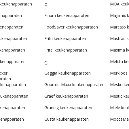
keukenapparaten
MOA keuk
F
enapparaten
Finum keukenapparaten
Magimix 
enapparaten
FoodSaver keukenapparaten
Marcato 
ukenapparaten
Frifri keukenapparaten
Mastrad 
ukenapparaten
Fritel keukenapparaten
Maxima k
eukenapparaten
Melitta k
G
cker
Gaggia keukenapparaten
Merkloos
araten
kenapparaten
GourmetMaxx keukenapparaten
Mesko ke
ukenapparaten
Graef keukenapparaten
Mestic ke
ukenapparaten
Grundig keukenapparaten
Miele keu
kenapparaten
Gusta keukenapparaten
MoccaMas