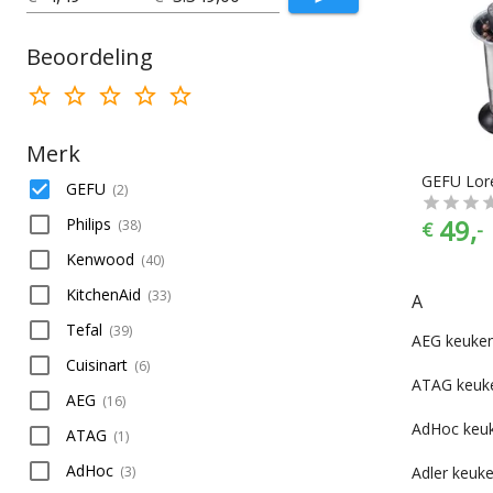
Funcooking
Grill
Beoordeling
Handmixers
IJsmachines
Juicers
Merk
Keukenmachines
GEFU Lor
GEFU
(
2
)
Koelen & Vriezen
49,
Philips
(
38
)
€
-
Koffie & Thee
Kenwood
(
40
)
Kookplaten
KitchenAid
(
33
)
Magnetrons
A
Ovens
Tefal
(
39
)
AEG keuke
Pastamachines
Cuisinart
(
6
)
ATAG keuk
Rechauds
AEG
(
16
)
Rijstkokers
AdHoc keu
ATAG
(
1
)
Slowcookers
AdHoc
(
3
)
Adler keuk
Snijmachines