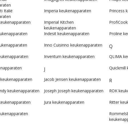
araten
i Italië
Imperia keukenapparaten
Princess 
araten
keukenapparaten
Imperial Kitchen
ProfiCook
keukenapparaten
keukenapparaten
Indesit keukenapparaten
Proline k
ukenapparaten
Inno Cuisinno keukenapparaten
Q
keukenapparaten
Inventum keukenapparaten
QLIMA ke
enapparaten
Quickmill
J
 keukenapparaten
Jacob Jensen keukenapparaten
R
ndy keukenapparaten
Joseph Joseph keukenapparaten
ROK keuk
keukenapparaten
Jura keukenapparaten
Ritter ke
keukenapparaten
Rommelsb
keukenap