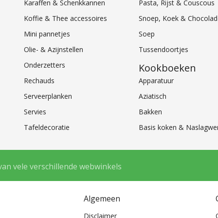
Karaffen & Schenkkannen
Pasta, Rijst & Couscous
Koffie & Thee accessoires
Snoep, Koek & Chocolad
Mini pannetjes
Soep
Olie- & Azijnstellen
Tussendoortjes
Onderzetters
Kookboeken
Rechauds
Apparatuur
Serveerplanken
Aziatisch
Servies
Bakken
Tafeldecoratie
Basis koken & Naslagwe
van vele verschillende webwinkels
Algemeen
Disclaimer