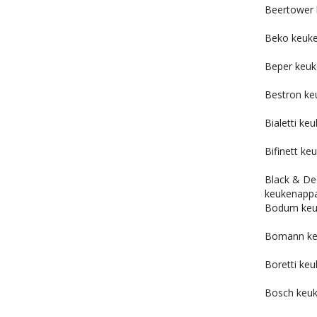
Beertower 
Beko keuk
Beper keuk
Bestron ke
Bialetti ke
Bifinett k
Black & De
keukenapp
Bodum keu
Bomann ke
Boretti ke
Bosch keu