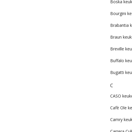
Boska keu
Bourgini k
Brabantia 
Braun keuk
Breville k
Buffalo ke
Bugatti ke
C
CASO keuk
Cafè Ole k
Camry keu
Carrera Cul