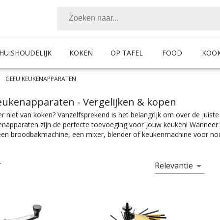
HUISHOUDELIJK
KOKEN
OP TAFEL
FOOD
KOO
GEFU KEUKENAPPARATEN
eukenapparaten
- Vergelijken & kopen
r niet van koken? Vanzelfsprekend is het belangrijk om over de jui
napparaten zijn de perfecte toevoeging voor jouw keuken! Wanneer je
een broodbakmachine, een mixer, blender of keukenmachine voor nodi
een uitkomst. Ben je een koffiefreak dan is een espressomachine een
offiemolen. Op het gebied van keukenapparaten is er echt te veel om
, slowcookers, pastamachines, tosti-apparaten, eenvoudige fluitketel
Relevantie
T
 dient de chef”. Keukenapparaten zijn er te vinden in alle prijscateg
 wel wat wils. En met ook nog eens de juiste kleurselectie vind je de kl