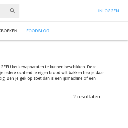
INLOGGEN
KBOEKEN
FOODBLOG
ste GEFU keukenapparaten te kunnen beschikken. Deze
 iedere ochtend je eigen brood wilt bakken heb je daar
g. Ben je gek op zoet dan is een ijsmachine of een
 must en natuurlijk maal je dan je eigen bonen met een
 op te noemen: eierkokers, rijstkokers, stoomkokers,
s en elektrische waterkokers. En dat alles onder het
2
resultaten
orieën, of je nou 20 euro uit wil geven of 520 euro, voor
eur die het beste bij jouw keukeninrichting past.