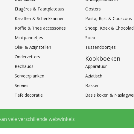
Etagères & Taartplateaus
Oosters
Karaffen & Schenkkannen
Pasta, Rijst & Couscous
Koffie & Thee accessoires
Snoep, Koek & Chocolad
Mini pannetjes
Soep
Olie- & Azijnstellen
Tussendoortjes
Onderzetters
Kookboeken
Rechauds
Apparatuur
Serveerplanken
Aziatisch
Servies
Bakken
Tafeldecoratie
Basis koken & Naslagwe
van vele verschillende webwinkels