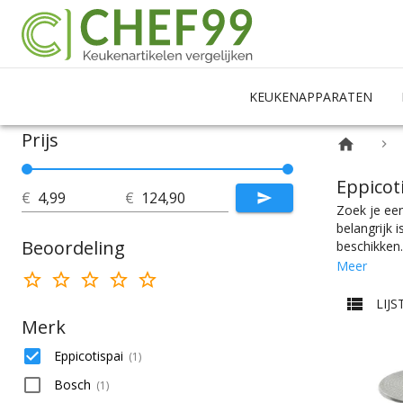
KEUKENAPPARATEN
Prijs
Eppicot
€
€
Zoek je een
belangrijk 
Beoordeling
beschikken.
vleeshamer 
Meer
Chef99. Vle
maken of ee
LIJS
is er wel w
Merk
Eppicotispai
(
1
)
Bosch
(
1
)