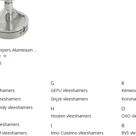
Hamburgerpers Aluminium / RVS
9
G
K
shamers
GEFU vleeshamers
Kenwoo
vleeshamers
Grijze vleeshamers
Korona
ndy vleeshamers
H
O
Houten vleeshamers
OXO vl
leeshamers
I
R
al vleeshamers
Inno Cuisinno vleeshamers
RVS vl