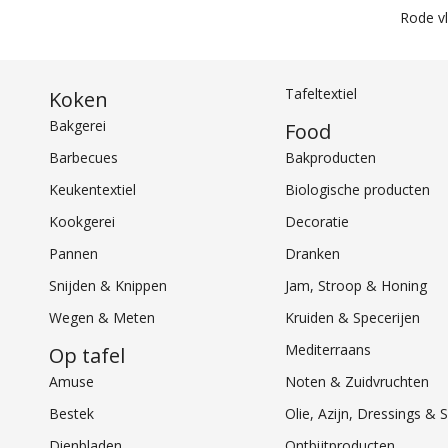
Rode v
Tafeltextiel
Koken
Bakgerei
Food
Barbecues
Bakproducten
Keukentextiel
Biologische producten
Kookgerei
Decoratie
Pannen
Dranken
Snijden & Knippen
Jam, Stroop & Honing
Wegen & Meten
Kruiden & Specerijen
Mediterraans
Op tafel
Amuse
Noten & Zuidvruchten
Bestek
Olie, Azijn, Dressings 
Dienbladen
Ontbijtproducten