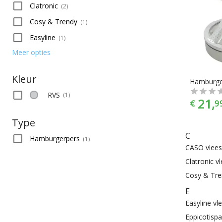
Clatronic
(
2
)
Cosy & Trendy
(
1
)
Easyline
(
1
)
Meer opties
Kleur
RVS
(
1
)
21,
€
9
Type
C
Hamburgerpers
(
1
)
CASO vlee
Clatronic 
Cosy & Tre
E
Easyline v
Eppicotisp