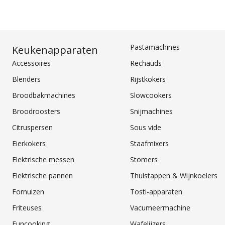
Pastamachines
Keukenapparaten
Accessoires
Rechauds
Blenders
Rijstkokers
Broodbakmachines
Slowcookers
Broodroosters
Snijmachines
Citruspersen
Sous vide
Eierkokers
Staafmixers
Elektrische messen
Stomers
Elektrische pannen
Thuistappen & Wijnkoelers
Fornuizen
Tosti-apparaten
Friteuses
Vacumeermachine
Funcooking
Wafelijzers