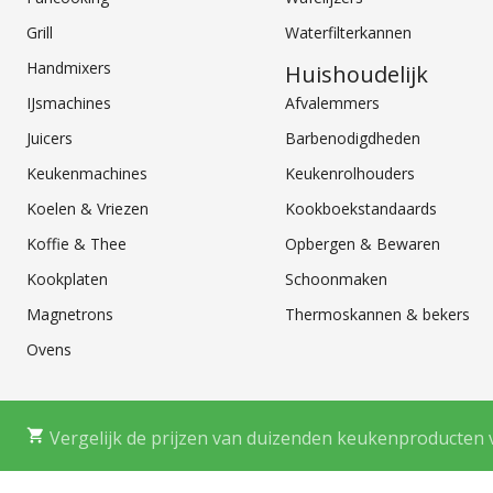
Grill
Waterfilterkannen
Handmixers
Huishoudelijk
IJsmachines
Afvalemmers
Juicers
Barbenodigdheden
Keukenmachines
Keukenrolhouders
Koelen & Vriezen
Kookboekstandaards
Koffie & Thee
Opbergen & Bewaren
Kookplaten
Schoonmaken
Magnetrons
Thermoskannen & bekers
Ovens
Vergelijk de prijzen van duizenden keukenproducten 