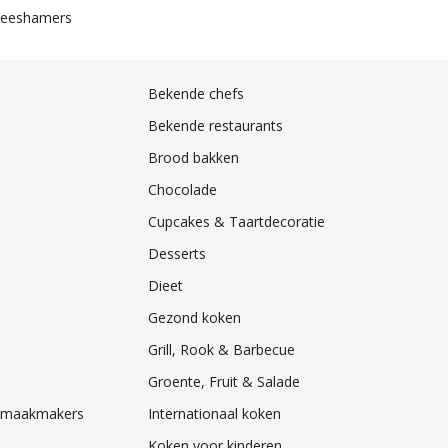
leeshamers
Bekende chefs
Bekende restaurants
Brood bakken
Chocolade
Cupcakes & Taartdecoratie
Desserts
Dieet
Gezond koken
Grill, Rook & Barbecue
Groente, Fruit & Salade
& Smaakmakers
Internationaal koken
Koken voor kinderen