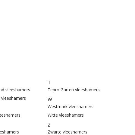
T
d vleeshamers
Tepro Garten vleeshamers
 vleeshamers
W
Westmark vleeshamers
eeshamers
Witte vleeshamers
Z
eeshamers
Zwarte vleeshamers