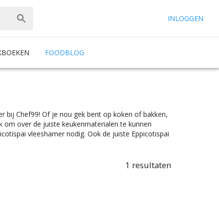
INLOGGEN
KBOEKEN
FOODBLOG
er bij Chef99! Of je nou gek bent op koken of bakken,
jk om over de juiste keukenmaterialen te kunnen
icotispai vleeshamer nodig. Ook de juiste Eppicotispai
olen nodig hebt, je vindt alles wat je nodig hebt bij
et de juiste specificaties. Of je nou een schnitzel wilt
ers zijn er te vinden in alle prijscategorieën, voor ieder
1
resultaten
e het beste bij jouw keukeninrichting past.