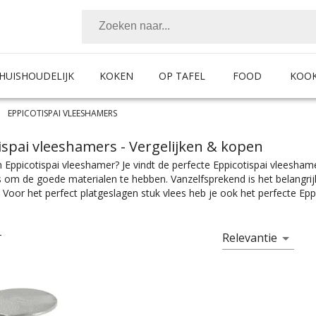
HUISHOUDELIJK
KOKEN
OP TAFEL
FOOD
KOO
EPPICOTISPAI VLEESHAMERS
ispai vleeshamers
- Vergelijken & kopen
 Eppicotispai vleeshamer? Je vindt de perfecte Eppicotispai vleesham
is om de goede materialen te hebben. Vanzelfsprekend is het belangri
 Voor het perfect platgeslagen stuk vlees heb je ook het perfecte Epp
vind je bij Chef99. Of je nou een vleeshamer, hamburgerpers of vleesm
eshamers zijn er in alle soorten en maten. Kies makkelijk het product m
n hamburger, je vindt makkelijk wat je nodig hebt bij Chef99. Vleesham
Relevantie
T
at wils. En met ook nog eens de juiste kleurselectie vind je de kleur di