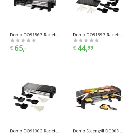
in alle prijscategorieën, voor ieder is er wel wat wils. En met
ook nog eens de juiste kleurselectie vind je de kleur die het
beste bij jouw keukeninrichting past.
Domo DO9186G Raclette & Steengrill
Domo DO9189G Raclette & Steengrill
65,
44,
€
-
€
99
Domo DO9190G Raclette & Steengrill
Domo Steengrill DO9039G elektrische bakplaat