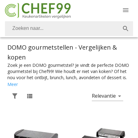
DOMO gourmetstellen
- Vergelijken &
kopen
Zoek je een DOMO gourmetstel? Je vindt de perfecte DOMO
gourmetstel bij Chef99! Wie houdt er niet van koken? Of het
nou voor het ontbijt, brunch, lunch, avondeten of dessert is.
Vanzelfsprekend is het belangrijk om over de juiste
Meer
keukenapparaten te kunnen beschikken. Ook DOMO
Relevantie
gourmetstellen vind je bij Chef99. Voor de perfecte
gezamenlijke mini maaltijd heb je natuurlijk het perfecte
DOMO gourmetstel nodig. Kies makkelijk het product met de
juiste specificaties. Of je nou een gourmetstel zoekt met een
steengrill, met 4 pannetjes of met 10 pannetjes, je vindt
makkelijk wat je nodig hebt bij Chef99. En dat alles onder het
mom: “Gemak dient de chef”. Gourmetstellen zijn er te vinden