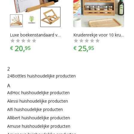
Huishoudelijke producten zijn er te vinden in alle
prijscategorieën, voor ieder is er wel wat wils. En met ook
nog eens de juiste kleurselectie vind je de kleur die het beste
bij jouw keukeninrichting past.
Luxe boekenstandaard van bamboe hout - Boekenhouder voor o.a. kookboek (als kookboekstandaard in keuken), tablet of boek - Kookboeken standaard - Boekensteun, verstelbaar & inklapbaar - Decopatent®
Kruidenrekje voor 10 kruidenpotjes - Keukenrek / staand specerijen rek van bamboe hout - 2 laags keukenorganizer voor aanrecht - Decopatent®
20,
25,
€
95
€
95
2
24Bottles huishoudelijke producten
A
AdHoc huishoudelijke producten
Alessi huishoudelijke producten
Alfi huishoudelijke producten
Allibert huishoudelijke producten
Amuse huishoudelijke producten