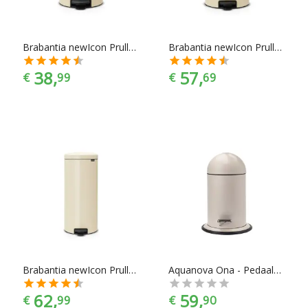
Brabantia newIcon Prullenbak - 12 l - Almond
Brabantia newIcon Prullenbak - 20 l - Almond
38,
57,
€
99
€
69
Brabantia newIcon Prullenbak - 30 l - Almond
Aquanova Ona - Pedaalemmer - 3 liter - Sorbet
62,
59,
€
99
€
90