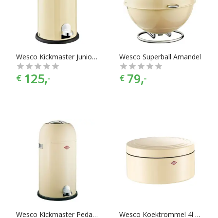
vinden in alle prijscategorieën, voor ieder is er wel wat wils.
En met ook nog eens de juiste merkselectie vind je makkelijk
jouw favoriete merk.
Wesco Kickmaster Junior Pedaalemmer - 15 l - Amandel
Wesco Superball Amandel
125,
79,
€
-
€
-
Wesco Kickmaster Pedaalemmer - 33 l - Amandel
Wesco Koektrommel 4l Amandel