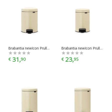
Brabantia newIcon Prullenbak - 5 l - Almond
Brabantia newIcon Prullenbak - 3 l - Almond
31,
23,
€
90
€
95