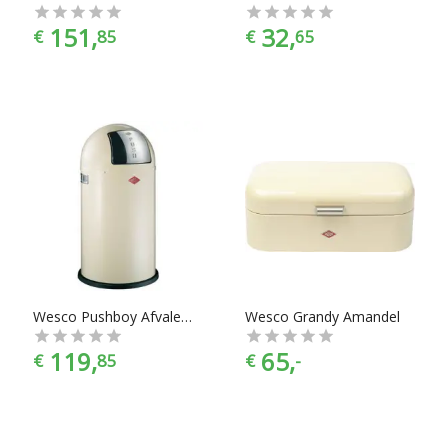
151,
32,
€
85
€
65
Wesco Pushboy Afvalemmer - 50 l - Amandel
Wesco Grandy Amandel
119,
65,
€
85
€
-