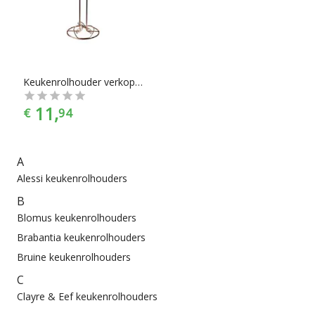
juiste specificaties. Of je nou een tafelkeukenrolhouder nodig
hebt, of een wandkeukenrolhouder, je vindt makkelijk wat je
nodig hebt bij Chef99. Keukenrolhouders zijn er te vinden in
alle prijscategorieën, voor ieder is er wel wat wils. En met ook
nog eens de juiste kleurselectie vind je de kleur die het beste
bij jouw keukeninrichting past.
Keukenrolhouder verkoperd
11,
€
94
A
Alessi keukenrolhouders
B
Blomus keukenrolhouders
Brabantia keukenrolhouders
Bruine keukenrolhouders
C
Clayre & Eef keukenrolhouders