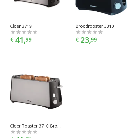
kleurselectie vind je de kleur die het beste bij jouw
keukeninrichting past.
Cloer 3719
Broodrooster 3310
41,
23,
€
99
€
99
Cloer Toaster 3710 Broodrooster met dubbele lange sleuf