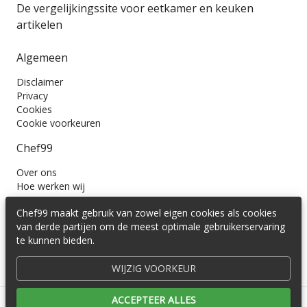
De vergelijkingssite voor eetkamer en keuken
artikelen
Algemeen
Disclaimer
Privacy
Cookies
Cookie voorkeuren
Chef99
Over ons
Hoe werken wij
Contact
Chef99 maakt gebruik van zowel eigen cookies als cookies
Wil je ons volgen?
van derde partijen om de meest optimale gebruikerservaring
te kunnen bieden.
WIJZIG VOORKEUR
ACCEPTEER ALLES
© 2016 -
2026
Cedira B.V.