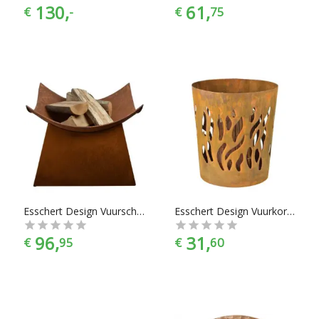
130,
61,
€
-
€
75
Esschert Design Vuurschaal Vierkant
Esschert Design Vuurkorf voor Zweedse Fakkel - Roest
96,
31,
€
95
€
60