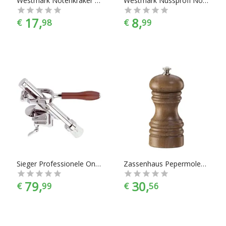
Westmark Notenkraker - RVS/Hout - 18 cm
Westmark Nussprofi Notenkraker - RVS/Hout - 17 cm
17,
8,
€
98
€
99
Sieger Professionele Ontkurker
Zassenhaus Pepermolen 'Berlin' Donker gebeitst
79,
30,
€
99
€
56