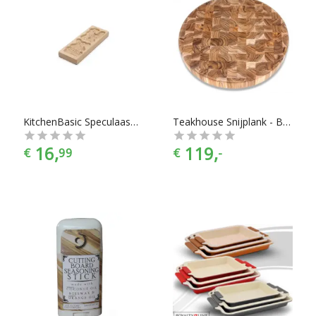
KitchenBasic Speculaasplank 2-fig. 20x8cm
Teakhouse Snijplank - Butcher Block - End Grain - Rond - Doorsnede 45 cm - Bruin
16,
119,
€
99
€
-