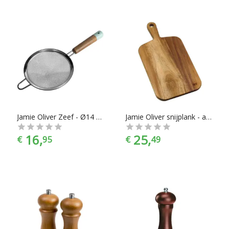
Jamie Oliver Zeef - Ø14 cm
Jamie Oliver snijplank - acaciahout - 42x21cm
16,
25,
€
95
€
49