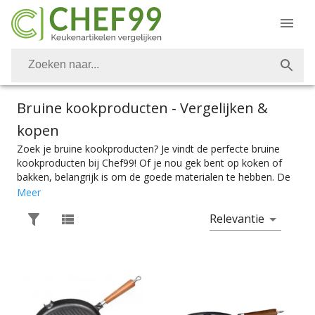
Bruine kookproducten
- Vergelijken &
kopen
Zoek je bruine kookproducten? Je vindt de perfecte bruine
kookproducten bij Chef99! Of je nou gek bent op koken of
bakken, belangrijk is om de goede materialen te hebben. De
juiste bakvorm voor je taart of cake, of het nou een
Meer
cupcakevorm, springvorm, tulbandvorm of vlaaivorm is.
Relevantie
Bakvormen zijn er in alle soorten en maten, net als
allerhande bakgerei. Van deegrollers, mengkommen en
ramekins, tot spatels, bakwasten en ovenschalen. Ook voor
al je kookkunsten heb je natuurlijk de beste attributen nodig.
Een goede braadpan voor stoofvlees, een grillpan voor vis,
vlees of groente, en natuurlijk een goede flensjespan voor de
beste flensjes. Voor al het basis koken heb je natuurlijk een