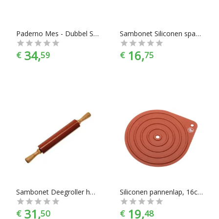
Paderno Mes - Dubbel Schuin - Speciaal voor Groenten - 18 cm
Sambonet Siliconen spatel, 27cm -
34,
16,
€
59
€
75
Sambonet Deegroller hout met siliconen -
Siliconen pannenlap, 16cm - Sambonet
31,
19,
€
50
€
48