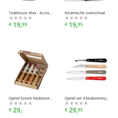
Teakhouse Wax - Accessoire - Natural Board Seasoning Stick - 0,06 Liter
Keramische ovenschaal
19,
19,
€
99
€
95
Opinel Essent Keukenset - Naturel Hout
Opinel set 4 keukenmesjes "les essentiels" LOFT
29,
29,
€
-
€
95