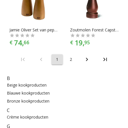
Jamie Oliver Set van peper- en zoutmolen
Zoutmolen Forest Capstan, 200 mm - Cole & Mason
74,
19,
€
66
€
95
1
2
B
Beige kookproducten
Blauwe kookproducten
Bronze kookproducten
C
Crème kookproducten
G