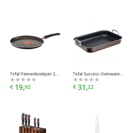
Tefal Pannenkoekpan 25 cm
Tefal Success Ovenware J16059 - Braadslede 27 x 37 cm
19,
31,
€
92
€
22