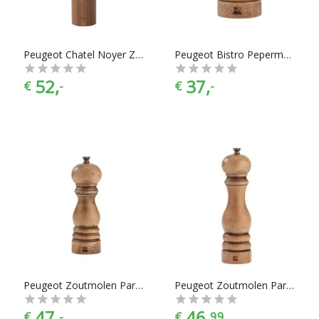
Peugeot Chatel Noyer Zoutmolen 21 cm
Peugeot Bistro Pepermolen 10 cm
52,
37,
€
-
€
-
Peugeot Zoutmolen Paris - Antique - 18 cm
Peugeot Zoutmolen Paris - Antique - 22 cm
47,
46,
€
-
€
99