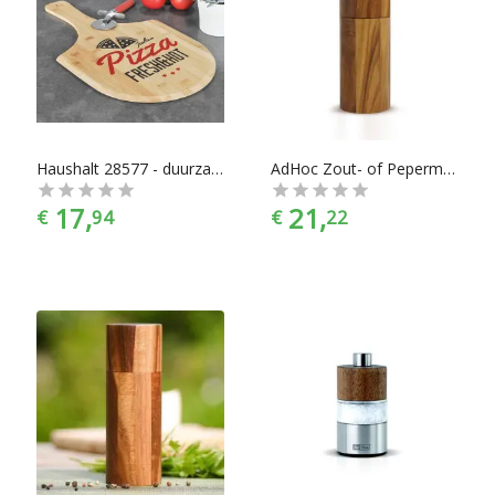
Haushalt 28577 - duurzame Serveerplank voor o.a. Pizza's - Bamboe - Fresh&Hot Opdruk
AdHoc Zout- of Pepermolen Acacia 14 cm
17,
21,
€
94
€
22