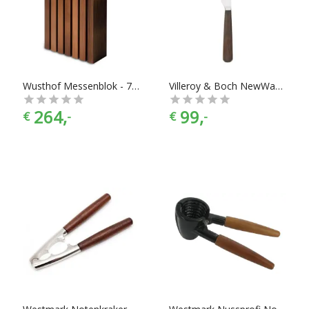
Wusthof Messenblok - 7249
Villeroy & Boch NewWave bestek Texas steakmes, 6-dlg
264,
99,
€
-
€
-