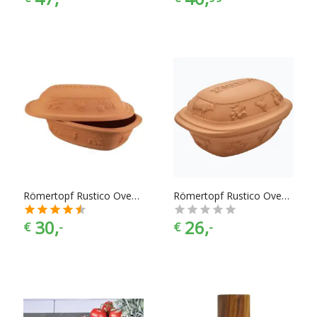
Römertopf Rustico Ovenschaal - 4 persoons
Römertopf Rustico Ovenschaal - 6 persoons
30,
26,
€
-
€
-