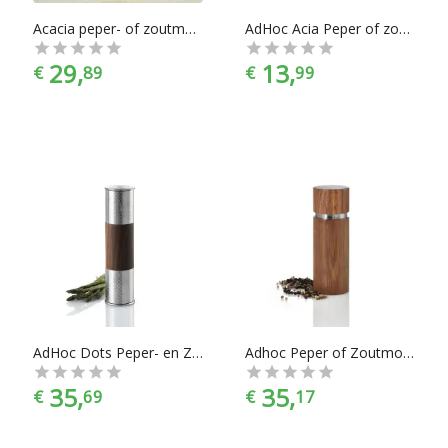
Acacia peper- of zoutmolen 17 cm - AdHoc
AdHoc Acia Peper of zoutmolen David - Hoogte 6,2 cm
29,
13,
€
89
€
99
AdHoc Dots Peper- en Zoutmolen Duomill - Groot - 19,6 cm
Adhoc Peper of Zoutmolen Profi - Acaciahout - Donkerbruin
35,
35,
€
69
€
17