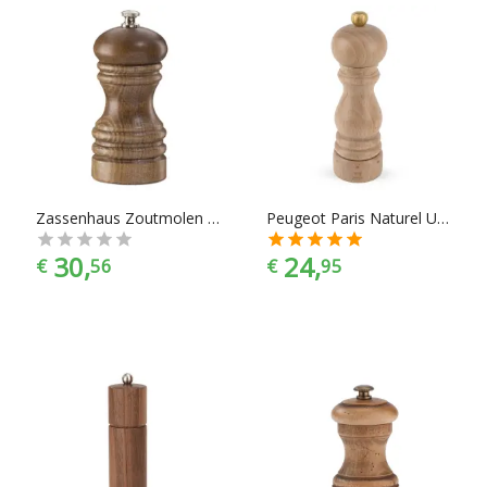
Zassenhaus Zoutmolen 'Berlin' Donker gebeitst
Peugeot Paris Naturel U-Select Pepermolen - 18 cm
30,
24,
€
56
€
95