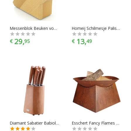
Messenblok Beuken voor 5 messen - Diamant Sabatier
Homeij Schilmesje Palissanderhout 7 cm
29,
13,
€
95
€
49
Diamant Sabatier Babiole Messenblok - 6-delig - acacia hout
Esschert Fancy Flames Vuurschaal