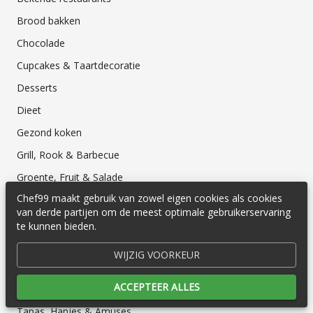
Brood bakken
Chocolade
Cupcakes & Taartdecoratie
Desserts
Dieet
Gezond koken
Grill, Rook & Barbecue
Groente, Fruit & Salade
Chef99 maakt gebruik van zowel eigen cookies als cookies
Internationaal koken
van derde partijen om de meest optimale gebruikerservaring
Koken voor kinderen
te kunnen bieden.
Sappen & Smoothies
WIJZIG VOORKEUR
Snel klaar
ACCEPTEER ALLES
Soep
Tapas, Hapjes & Amuses