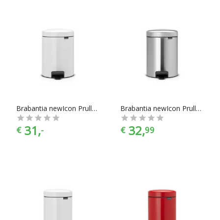
Brabantia newIcon Prullenbak - 5 l - Wit
Brabantia newIcon Prullenbak - 5 l - Matt Steel Fingerprint Proof
31,
32,
€
-
€
99