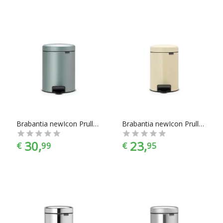
Brabantia newIcon Prullenbak - 5 l - Metallic Mint
Brabantia newIcon Prullenbak - 3 l - Almond
30,
23,
€
99
€
95