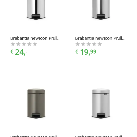
Brabantia newIcon Prullenbak - 3 l - Brilliant Steel
Brabantia newIcon Prullenbak - 3 l - Matt Steel
24,
19,
€
-
€
99