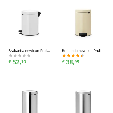
Brabantia newIcon Prullenbak - Metalen Binnenemmer - 5 l - White
Brabantia newIcon Prullenbak - 12 l - Almond
52,
38,
€
10
€
99