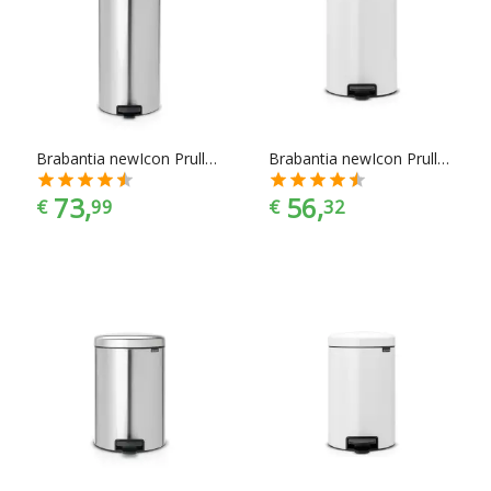
Brabantia newIcon Prullenbak - 30 l - Matt Steel Fingerprint Proof
Brabantia newIcon Prullenbak - 20 l - White
73,
56,
€
99
€
32