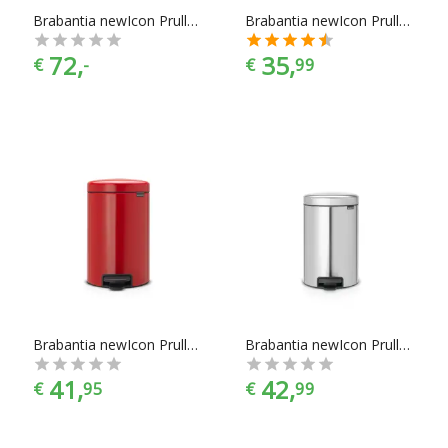
Brabantia newIcon Prullenbak - 20 l - Matt Steel Fingerprint Proof
Brabantia newIcon Prullenbak - 12 l - Wit
72,
35,
€
-
€
99
Brabantia newIcon Prullenbak - 12 l - Passion Red
Brabantia newIcon Prullenbak - 12 l - Matt Steel Fingerprint Proof
41,
42,
€
95
€
99