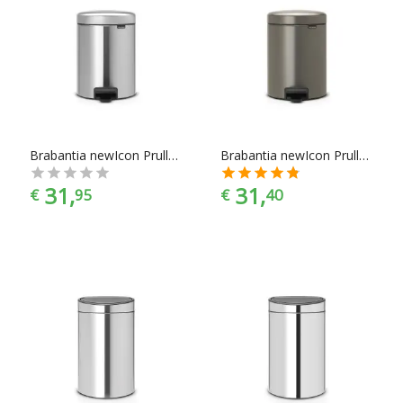
Brabantia newIcon Prullenbak - 5 l - Matt Steel
Brabantia newIcon Prullenbak - 5 l - Platinum
31,
31,
€
95
€
40