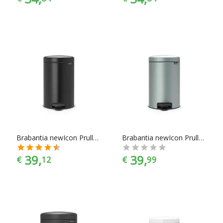
Brabantia newIcon Prullenbak - 12 l - Matt Black
Brabantia newIcon Prullenbak - 12 l - Metallic Mint
39,
39,
€
12
€
99