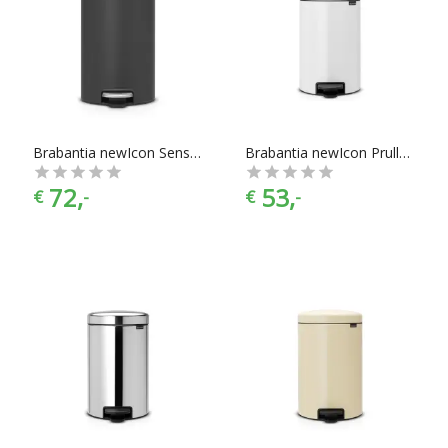
Brabantia newIcon Sense of Luxury Prullenbak - 12 l - Mineral Infinite Grey
Brabantia newIcon Prullenbak - Metalen binnenemmer- 12 l - White
72,
53,
€
-
€
-