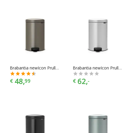
Brabantia newIcon Prullenbak - 20 l - Platinum
Brabantia newIcon Prullenbak - 20 l - Metallic Grey
48,
62,
€
99
€
-