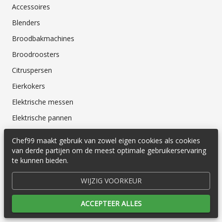
Accessoires
Blenders
Broodbakmachines
Broodroosters
Citruspersen
Eierkokers
Elektrische messen
Elektrische pannen
Fornuizen
Chef99 maakt gebruik van zowel eigen cookies als cookies
Friteuses
van derde partijen om de meest optimale gebruikerservaring
te kunnen bieden.
Funcooking
WIJZIG VOORKEUR
Grill
Handmixers
ACCEPTEER ALLES
IJsmachines