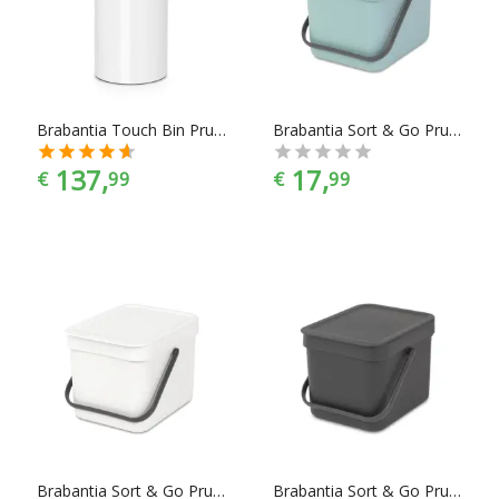
Huishoudelijke producten zijn er te vinden in alle
prijscategorieën, voor ieder is er wel wat wils. En met ook
nog eens de juiste kleurselectie vind je de kleur die het beste
bij jouw keukeninrichting past.
Brabantia Touch Bin Prullenbak - 60 l - White
Brabantia Sort & Go Prullenbak - 6 l - Mint
137,
17,
€
99
€
99
Brabantia Sort & Go Prullenbak - 6 l - White
Brabantia Sort & Go Prullenbak - 6 l - Grey