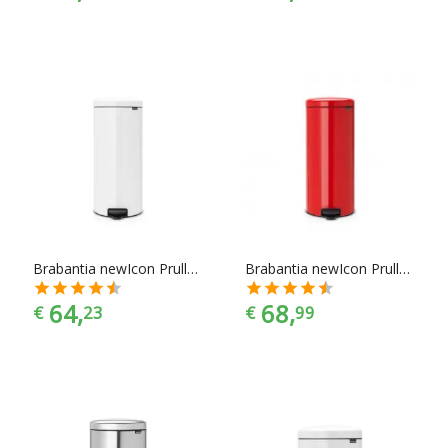
Brabantia newIcon Prullenbak - 30 l - White
Brabantia newIcon Prullenbak - 30 l - Passion Red
64,
68,
€
23
€
99