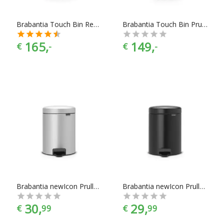
Brabantia Touch Bin Recycle Prullenbak - 10+23 l - Matt Steel Fingerprint Proof
Brabantia Touch Bin Prullenbak - 40 l - Brilliant Steel
165,
149,
€
-
€
-
Brabantia newIcon Prullenbak - 5 l - Metallic Grey
Brabantia newIcon Prullenbak - 5 l - Zwart
30,
29,
€
99
€
99