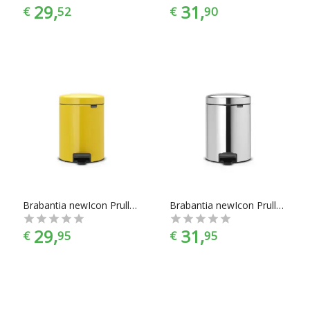
29,
31,
€
52
€
90
Brabantia newIcon Prullenbak - 5 l - Daisy Yellow
Brabantia newIcon Prullenbak - 5 l - Brilliant Steel
29,
31,
€
95
€
95