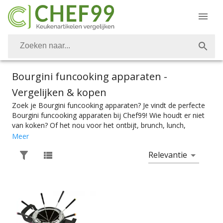
Bourgini funcooking apparaten
-
Vergelijken & kopen
Zoek je Bourgini funcooking apparaten? Je vindt de perfecte
Bourgini funcooking apparaten bij Chef99! Wie houdt er niet
van koken? Of het nou voor het ontbijt, brunch, lunch,
avondeten of dessert is. Vanzelfsprekend is het belangrijk om
Meer
over de juiste keukenapparaten te kunnen beschikken. Ook
Relevantie
Bourgini funcooking apparaten vind je bij Chef99. Voor de
perfecte samenkook maaltijd heb je natuurlijk het perfecte
gourmetstel, fonduepan, grillplaat, pizzarette of zwitsere
raclette nodig. Kies makkelijk het product met de juiste
specificaties. Of je nou een raclette met steengrill zoekt of
een mini gourmetstel, je vindt makkelijk wat je nodig hebt bij
Chef99. En dat alles onder het mom: “Gemak dient de chef”.