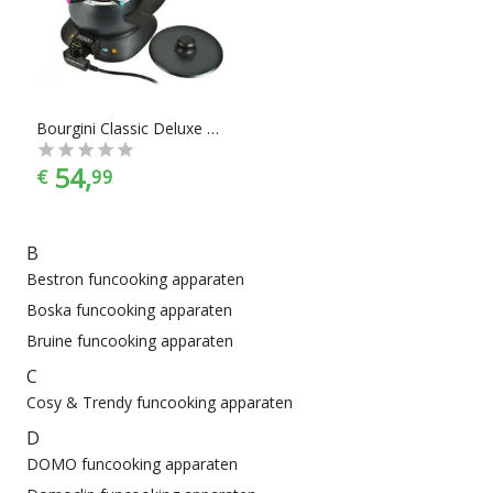
Alles voor funcooking is te vinden in alle prijscategorieën,
voor ieder is er wel wat wils. En met ook nog eens de juiste
kleurselectie vind je de kleur die het beste bij jouw
keukeninrichting past.
Bourgini Classic Deluxe - Elektrische Fonduepan - 8 fonduevorkjes
54,
€
99
B
Bestron funcooking apparaten
Boska funcooking apparaten
Bruine funcooking apparaten
C
Cosy & Trendy funcooking apparaten
D
DOMO funcooking apparaten