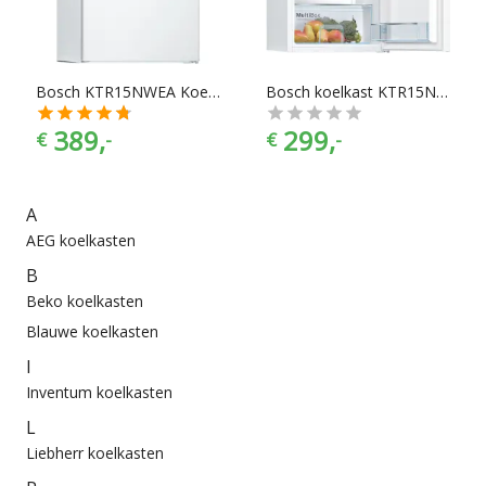
die het beste bij jouw keukeninrichting past.
Bosch KTR15NWEA Koelkast zonder vriesvak
Bosch koelkast KTR15NWFA
389,
299,
€
-
€
-
A
AEG koelkasten
B
Beko koelkasten
Blauwe koelkasten
I
Inventum koelkasten
L
Liebherr koelkasten