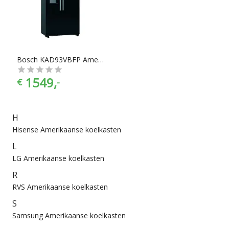
chef”. Koelkasten en vriezers zijn er te vinden in alle
prijscategorieën, voor ieder is er wel wat wils. En met ook
nog eens de juiste kleurselectie vind je de kleur die het beste
bij jouw keukeninrichting past.
Bosch KAD93VBFP Amerikaanse koelkast (side-by-side) met IJs en water dispenser
1549,
€
-
H
Hisense Amerikaanse koelkasten
L
LG Amerikaanse koelkasten
R
RVS Amerikaanse koelkasten
S
Samsung Amerikaanse koelkasten