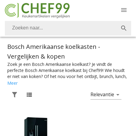
Bosch Amerikaanse koelkasten
-
Vergelijken & kopen
Zoek je een Bosch Amerikaanse koelkast? Je vindt de
perfecte Bosch Amerikaanse koelkast bij Chef99! Wie houdt
er niet van koken? Of het nou voor het ontbijt, brunch, lunch,
avondeten of dessert is. Vanzelfsprekend is het belangrijk om
Meer
over de juiste keukenapparaten te kunnen beschikken. Ook
Relevantie
Bosch Amerikaanse koelkasten vind je bij Chef99. Voor het
perfect gekoelde eten en goed bevroren ijs heb je natuurlijk
de perfecte Bosch Amerikaanse koelkast nodig. Kies
makkelijk het product met de juiste specificaties. Of je nou
een Amerikaanse koelkast zoekt met een touchscreen, of
een iets simpeler model, je vindt makkelijk wat je nodig hebt
bij Chef99. En dat alles onder het mom: “Gemak dient de