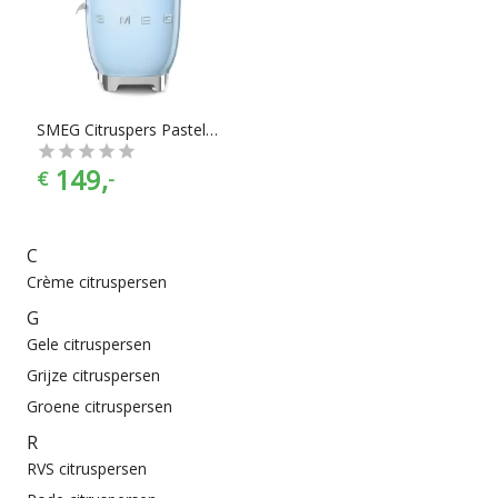
te vinden in alle prijscategorieën, voor ieder is er wel wat wils.
Ook aan merken is er geen gebrek. En met ook nog eens de
juiste merkselectie vind je makkelijk jouw favoriete merk.
SMEG Citruspers Pastelblauw CJF01PBEU
149,
€
-
C
Crème citruspersen
G
Gele citruspersen
Grijze citruspersen
Groene citruspersen
R
RVS citruspersen