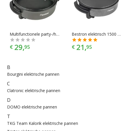
Elektrische pannen zijn er te vinden in alle prijscategorieën,
voor ieder is er wel wat wils. En met ook nog eens de juiste
kleurselectie vind je de kleur die het beste bij jouw
keukeninrichting past.
Multifunctionele party-/hapjespan AHP1500Z
Bestron elektrisch 1500 W AHP1200 - hapjespan
29,
21,
€
95
€
95
B
Bourgini elektrische pannen
C
Clatronic elektrische pannen
D
DOMO elektrische pannen
T
TKG Team Kalorik elektrische pannen