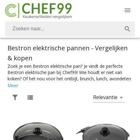
Bestron elektrische pannen
- Vergelijken
& kopen
Zoek je een Bestron elektrische pan? Je vindt de perfecte
Bestron elektrische pan bij Chef99! Wie houdt er niet van
koken? Of het nou voor het ontbijt, brunch, lunch, avondeten
of dessert is. Vanzelfsprekend is het belangrijk om over de
Meer
juiste keukenapparaten te kunnen beschikken. Ook Bestron
Relevantie
elektrische pannen vind je bij Chef99. Voor de perfecte crêpe
heb je natuurlijk de perfecte crêpe maker nodig en wil je eten
warmhouden op een feestje dan is elektrische hapjespan
ideaal. Kies makkelijk het product met de juiste specificaties.
Of je nou een crêpe maker, een elektrische wok of of een
partypan zoekt, je vindt makkelijk wat je nodig hebt bij
Chef99. En dat alles onder het mom: “Gemak dient de chef”.