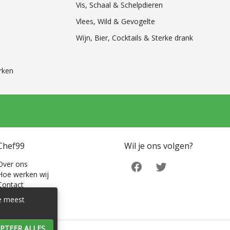
Vis, Schaal & Schelpdieren
Vlees, Wild & Gevogelte
Wijn, Bier, Cocktails & Sterke drank
rken
Chef99
Wil je ons volgen?
Over ons
Hoe werken wij
Contact
de meest
PTEER ALLES