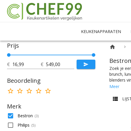
KEUKENAPPARATEN
Prijs
Bestron
€
€
Zoek je een
brunch, lun
Beoordeling
blenders vi
het product
Meer
navuldop he
er te vinde
LIJS
bij jouw ke
Merk
Bestron
(
3
)
Philips
(
5
)