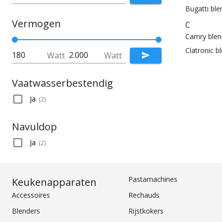
Bugatti ble
Vermogen
C
Camry blen
Clatronic b
Watt
Watt
Vaatwasserbestendig
Ja
(
2
)
Navuldop
Ja
(
2
)
Pastamachines
Keukenapparaten
Accessoires
Rechauds
Blenders
Rijstkokers