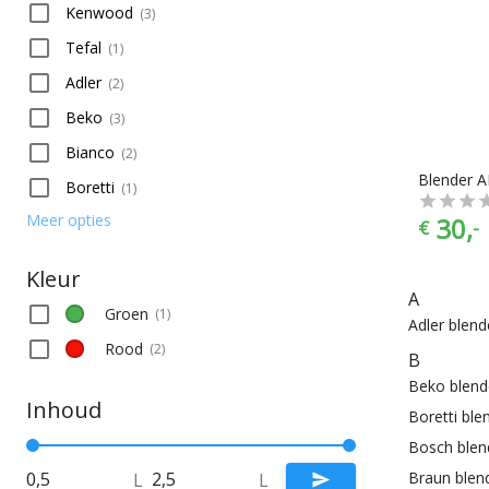
Kenwood
(
3
)
Tefal
(
1
)
Adler
(
2
)
Beko
(
3
)
Bianco
(
2
)
Blender 
Boretti
(
1
)
Meer opties
30,
€
-
Kleur
A
Groen
(
1
)
Adler blend
Rood
(
2
)
B
Beko blend
Inhoud
Boretti ble
Bosch blen
Braun blen
L
L