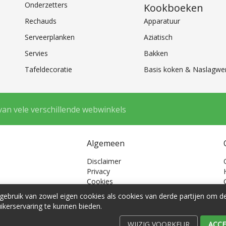
Onderzetters
Kookboeken
Rechauds
Apparatuur
Serveerplanken
Aziatisch
Servies
Bakken
Tafeldecoratie
Basis koken & Naslagwe
van vele verschillende webwinkels
Algemeen
Disclaimer
Privacy
Cookies
Cookie voorkeuren
ebruik van zowel eigen cookies als cookies van derde partijen om 
ikerservaring te kunnen bieden.
WIJZIG VOORKEUR
ACCE