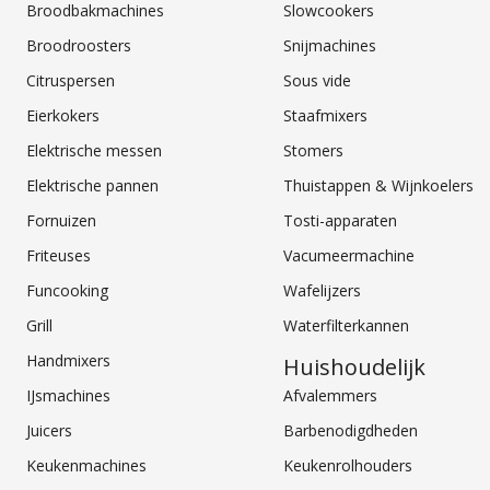
Broodbakmachines
Slowcookers
Broodroosters
Snijmachines
Citruspersen
Sous vide
Eierkokers
Staafmixers
Elektrische messen
Stomers
Elektrische pannen
Thuistappen & Wijnkoelers
Fornuizen
Tosti-apparaten
Friteuses
Vacumeermachine
Funcooking
Wafelijzers
Grill
Waterfilterkannen
Handmixers
Huishoudelijk
IJsmachines
Afvalemmers
Juicers
Barbenodigdheden
Keukenmachines
Keukenrolhouders