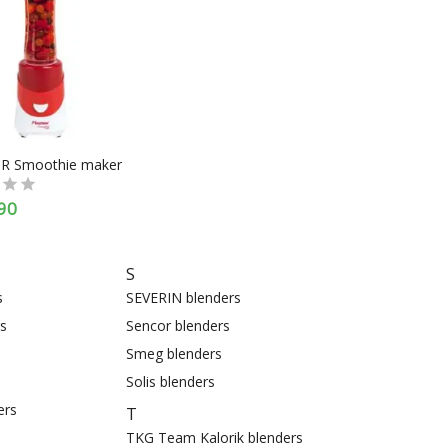
R Smoothie maker
90
S
s
SEVERIN blenders
s
Sencor blenders
Smeg blenders
Solis blenders
ers
T
TKG Team Kalorik blenders