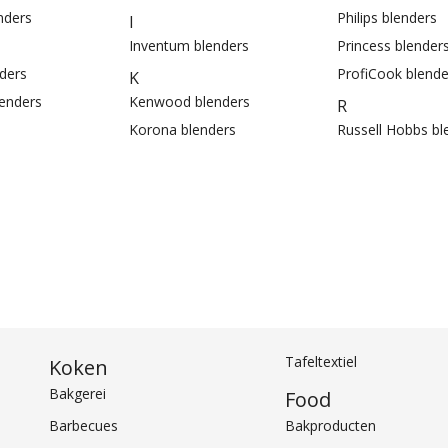
nders
Philips blenders
I
Inventum blenders
Princess blender
ders
ProfiCook blende
K
lenders
Kenwood blenders
R
Korona blenders
Russell Hobbs bl
Tafeltextiel
Koken
Bakgerei
Food
Barbecues
Bakproducten