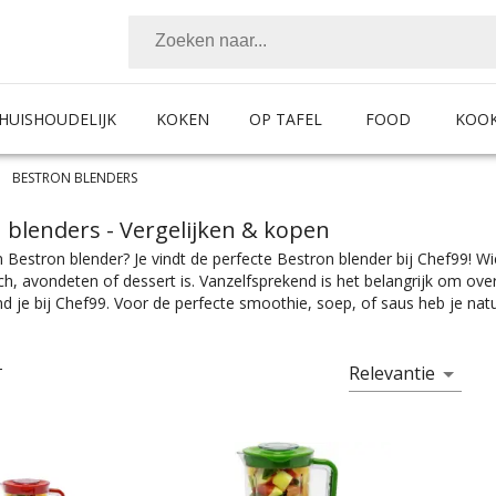
HUISHOUDELIJK
KOKEN
OP TAFEL
FOOD
KOO
BESTRON BLENDERS
 blenders
- Vergelijken & kopen
 Bestron blender? Je vindt de perfecte Bestron blender bij Chef99! Wi
ch, avondeten of dessert is. Vanzelfsprekend is het belangrijk om ov
nd je bij Chef99. Voor de perfecte smoothie, soep, of saus heb je natu
 met de juiste specificaties. Of je nou een Bestron blender zoekt die 
eft, je vindt makkelijk wat je nodig hebt bij Chef99. En dat alles on
n in alle prijscategorieën, voor ieder is er wel wat wils. En met ook nog
Relevantie
T
ukeninrichting past.