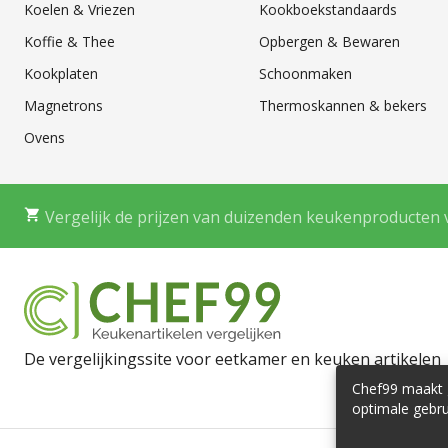
Koelen & Vriezen
Kookboekstandaards
Koffie & Thee
Opbergen & Bewaren
Kookplaten
Schoonmaken
Magnetrons
Thermoskannen & bekers
Ovens
Vergelijk de prijzen van duizenden keukenproducten 
De vergelijkingssite voor eetkamer en keuken artikelen
Chef99 maakt g
optimale gebru