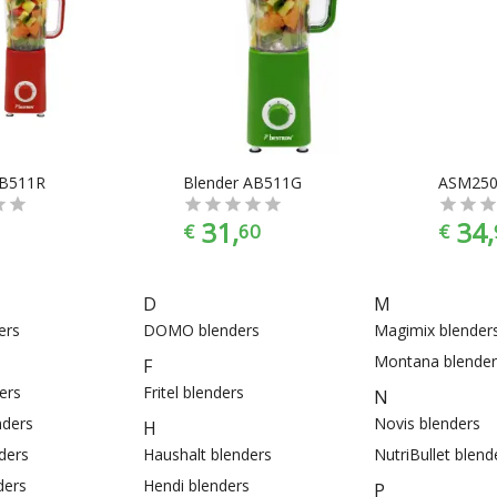
AB511R
Blender AB511G
ASM250
31,
34,
€
60
€
D
M
ers
DOMO blenders
Magimix blender
Montana blender
F
ers
Fritel blenders
N
nders
Novis blenders
H
ders
Haushalt blenders
NutriBullet blend
ders
Hendi blenders
P