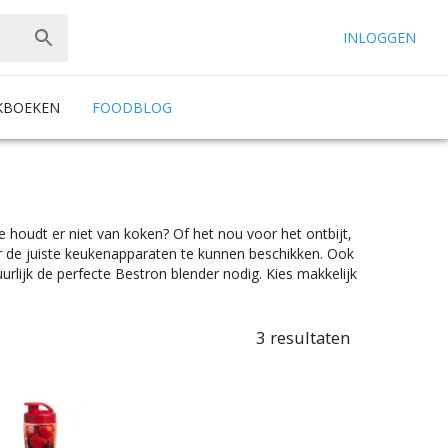
INLOGGEN
KBOEKEN
FOODBLOG
e houdt er niet van koken? Of het nou voor het ontbijt,
er de juiste keukenapparaten te kunnen beschikken. Ook
urlijk de perfecte Bestron blender nodig. Kies makkelijk
een ice crush functie, vaatwasserbestendig is heeft of een
der het mom: “Gemak dient de chef”. Bestron blenders zijn
 eens de juiste kleurselectie vind je de kleur die het beste
3
resultaten