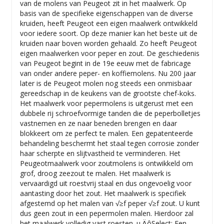
van de molens van Peugeot zit in het maalwerk. Op
basis van de specifieke eigenschappen van de diverse
kruiden, heeft Peugeot een eigen maalwerk ontwikkeld
voor iedere soort. Op deze manier kan het beste uit de
kruiden naar boven worden gehaald. Zo heeft Peugeot
eigen maalwerken voor peper en zout. De geschiedenis
van Peugeot begint in de 19e eeuw met de fabricage
van onder andere peper- en koffiemolens. Nu 200 jaar
later is de Peugeot molen nog steeds een onmisbaar
gereedschap in de keukens van de grootste chef-koks.
Het maalwerk voor pepermolens is uitgerust met een
dubbele rij schroefvormige tanden die de peperbolletjes
vastnemen en ze naar beneden brengen en daar
blokkeert om ze perfect te malen. Een gepatenteerde
behandeling beschermt het staal tegen corrosie zonder
haar scherpte en slijtvastheid te verminderen. Het
Peugeotmaalwerk voor zoutmolens is ontwikkeld om
grof, droog zeezout te malen. Het maalwerk is
vervaardigd uit roestvrij staal en dus ongevoelig voor
aantasting door het zout. Het maalwerk is specifiek
afgestemd op het malen van √≥f peper √≥f zout. U kunt
dus geen zout in een pepermolen malen. Hierdoor zal
het maalwerk volledig vast roesten. u‚ÄôSelect: Een