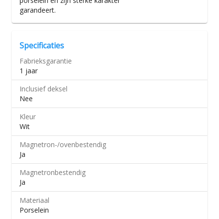
porselein en zijn sterke karakter
garandeert.
Specificaties
Fabrieksgarantie
1 jaar
Inclusief deksel
Nee
Kleur
Wit
Magnetron-/​ovenbestendig
Ja
Magnetronbestendig
Ja
Materiaal
Porselein