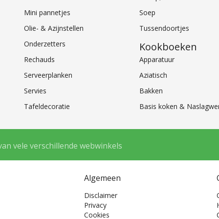
Mini pannetjes
Soep
Olie- & Azijnstellen
Tussendoortjes
Onderzetters
Kookboeken
Rechauds
Apparatuur
Serveerplanken
Aziatisch
Servies
Bakken
Tafeldecoratie
Basis koken & Naslagwe
van vele verschillende webwinkels
Algemeen
Disclaimer
Privacy
Cookies