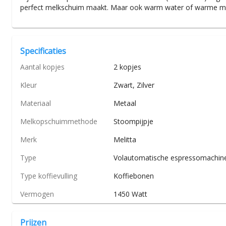
perfect melkschuim maakt. Maar ook warm water of warme melk
Specificaties
Aantal kopjes
2 kopjes
Kleur
Zwart, Zilver
Materiaal
Metaal
Melkopschuimmethode
Stoompijpje
Merk
Melitta
Type
Volautomatische espressomachin
Type koffievulling
Koffiebonen
Vermogen
1450 Watt
Prijzen