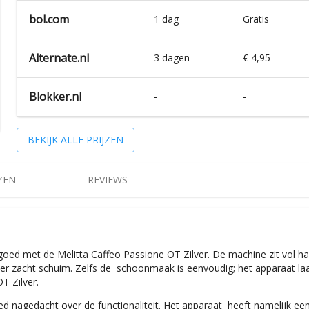
bol.com
1 dag
Gratis
Alternate.nl
3 dagen
€ 4,95
Blokker.nl
-
-
BEKIJK ALLE PRIJZEN
ZEN
REVIEWS
 goed met de Melitta Caffeo Passione OT Zilver. De machine zit vol h
r zacht schuim. Zelfs de schoonmaak is eenvoudig; het apparaat laat
OT Zilver.
ed nagedacht over de functionaliteit. Het apparaat heeft namelijk 