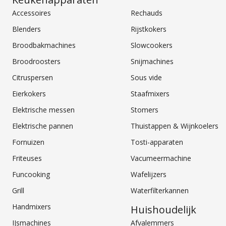
Accessoires
Rechauds
Blenders
Rijstkokers
Broodbakmachines
Slowcookers
Broodroosters
Snijmachines
Citruspersen
Sous vide
Eierkokers
Staafmixers
Elektrische messen
Stomers
Elektrische pannen
Thuistappen & Wijnkoelers
Fornuizen
Tosti-apparaten
Friteuses
Vacumeermachine
Funcooking
Wafelijzers
Grill
Waterfilterkannen
Handmixers
Huishoudelijk
IJsmachines
Afvalemmers