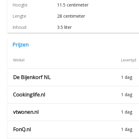
Hoogte
11.5 centimeter
Lengte
28 centimeter
Inhoud
3.5 liter
Prijzen
Winkel
Levertijd
De Bijenkorf NL
1 dag
Cookinglife.nl
1 dag
vtwonen.nl
1 dag
FonQ.nl
1 dag