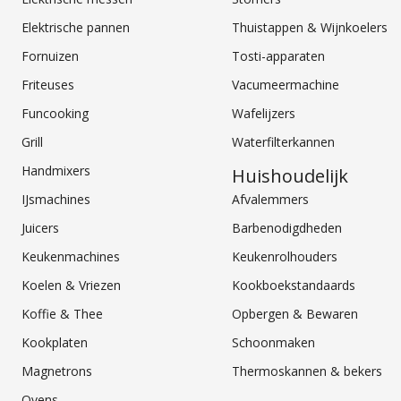
Elektrische pannen
Thuistappen & Wijnkoelers
Fornuizen
Tosti-apparaten
Friteuses
Vacumeermachine
Funcooking
Wafelijzers
Grill
Waterfilterkannen
Handmixers
Huishoudelijk
IJsmachines
Afvalemmers
Juicers
Barbenodigdheden
Keukenmachines
Keukenrolhouders
Koelen & Vriezen
Kookboekstandaards
Koffie & Thee
Opbergen & Bewaren
Kookplaten
Schoonmaken
Magnetrons
Thermoskannen & bekers
Ovens