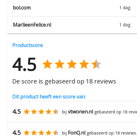
bol.com
1 dag
MarlieenFelice.nl
1 dag
Productscore
4.5
De score is gebaseerd op
18
reviews
Dit product heeft een score van:
4.5
vtwonen.nl
bij
gebaseerd op
18
revi
4.5
FonQ.nl
bij
gebaseerd op
18
reviews.