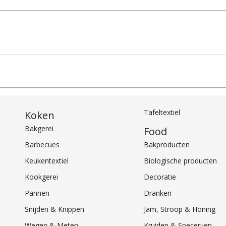
Tafeltextiel
Koken
Bakgerei
Food
Barbecues
Bakproducten
Keukentextiel
Biologische producten
Kookgerei
Decoratie
Pannen
Dranken
Snijden & Knippen
Jam, Stroop & Honing
Wegen & Meten
Kruiden & Specerijen