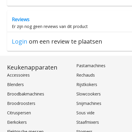
Reviews
Er zijn nog geen reviews van dit product
Login
om een review te plaatsen
Pastamachines
Keukenapparaten
Accessoires
Rechauds
Blenders
Rijstkokers
Broodbakmachines
Slowcookers
Broodroosters
Snijmachines
Citruspersen
Sous vide
Eierkokers
Staafmixers
Elektrische messen
Stomers