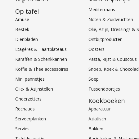
Mediterraans
Op tafel
Amuse
Noten & Zuidvruchten
Bestek
Olie, Azijn, Dressings 
Dienbladen
Ontbijtproducten
Etagères & Taartplateaus
Oosters
Karaffen & Schenkkannen
Pasta, Rijst & Couscous
Koffie & Thee accessoires
Snoep, Koek & Chocolad
Mini pannetjes
Soep
Olie- & Azijnstellen
Tussendoortjes
Onderzetters
Kookboeken
Rechauds
Apparatuur
Serveerplanken
Aziatisch
Servies
Bakken
Tafeldecoratie
Basis koken & Naslagwe